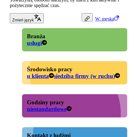
pożytecznie spędzać czas.
W.
męska
Zmień język
Branża
usługi
Środowisko pracy
u klienta
siedziba firmy (w ruchu)
Godziny pracy
niestandardowe
Kontakt z ludźmi