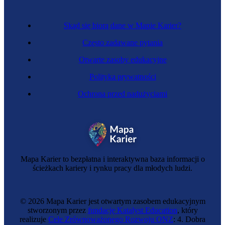
Skąd się biorą dane w Mapie Karier?
Często zadawane pytania
Otwarte zasoby edukacyjne
Polityka prywatności
Ochrona przed nadużyciami
Zawód regulowany
Opiekunka dziecięca
Mapa Karier to bezpłatna i interaktywna baza informacji o
ścieżkach kariery i rynku pracy dla młodych ludzi.
© 2026 Mapa Karier jest otwartym zasobem edukacyjnym
stworzonym przez
fundację Katalyst Education
, który
realizuje
Cele Zrównoważonego Rozwoju ONZ
: 4. Dobra