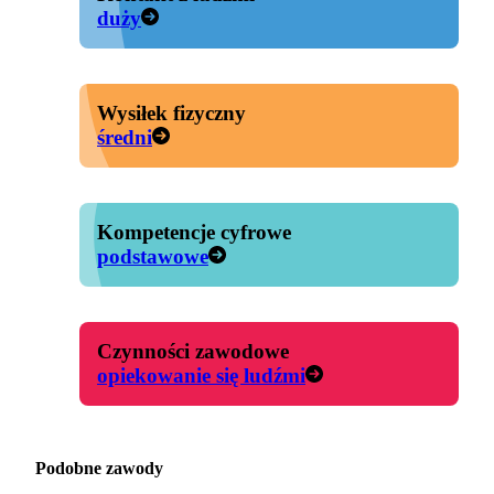
duży
Wysiłek fizyczny
średni
Kompetencje cyfrowe
podstawowe
Czynności zawodowe
opiekowanie się ludźmi
Podobne zawody