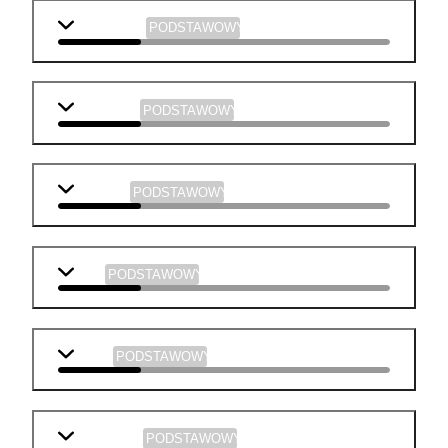
matematyka
PODSTAWOWY
j. angielski
PODSTAWOWY
geografia
PODSTAWOWY
WOS
PODSTAWOWY
fizyka
PODSTAWOWY
informatyka
PODSTAWOWY