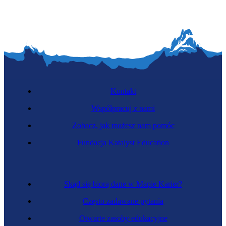
Kontakt
Współpracuj z nami
Zobacz, jak możesz nam pomóc
Fundacja Katalyst Education
Skąd się biorą dane w Mapie Karier?
Często zadawane pytania
Otwarte zasoby edukacyjne