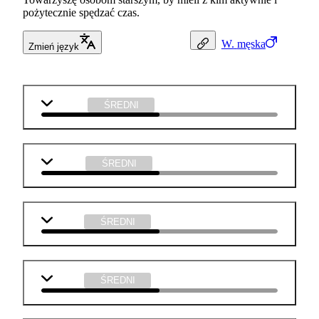
pożytecznie spędzać czas.
W.
męska
Zmień język
j. polski
ŚREDNI
biologia
ŚREDNI
historia
ŚREDNI
chemia
ŚREDNI