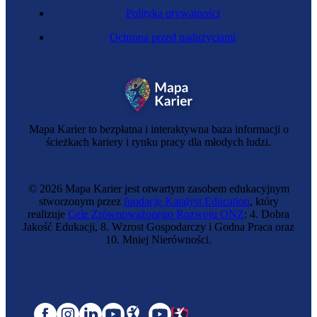
Polityka prywatności
Ochrona przed nadużyciami
Mapa Karier to bezpłatna i interaktywna baza informacji o
ścieżkach kariery i rynku pracy dla młodych ludzi.
© 2026 Mapa Karier jest otwartym zasobem edukacyjnym
stworzonym przez
fundację Katalyst Education
, który
realizuje
Cele Zrównoważonego Rozwoju ONZ
: 4. Dobra
Jakość Edukacji, 8. Wzrost Gospodarczy i Godna Praca oraz
10. Mniej Nierówności.