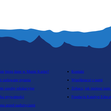
się biorą dane w Mapie Karier?
Kontakt
o zadawane pytania
Współpracuj z nami
te zasoby edukacyjne
Zobacz, jak możesz nam
yka prywatności
Fundacja Katalyst Educa
na przed nadużyciami