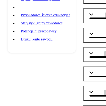
Przedmioty szkolne
j. polski
Przykładowa ścieżka edukacyjna
Statystyki grupy zawodowej
Potencjalni pracodawcy
j. angiel
Drukuj kartę zawodu
biologia
geografi
chemia