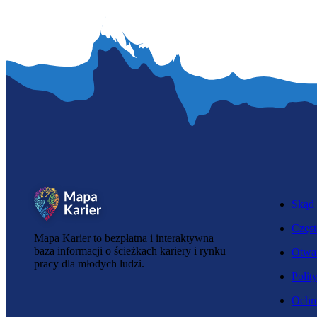
Skąd 
Częst
Mapa Karier to bezpłatna i interaktywna
baza informacji o ścieżkach kariery i rynku
Otwar
pracy dla młodych ludzi.
Polit
Ochro