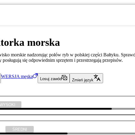
ktorka morska
isko morskie nadzorując połów ryb w polskiej części Bałtyku. Spraw
 posługują się odpowiednim sprzętem i przestrzegają przepisów.
WERSJA
męska
Losuj zawód
Zmień język
WYSOKI
yka
ŚREDNI