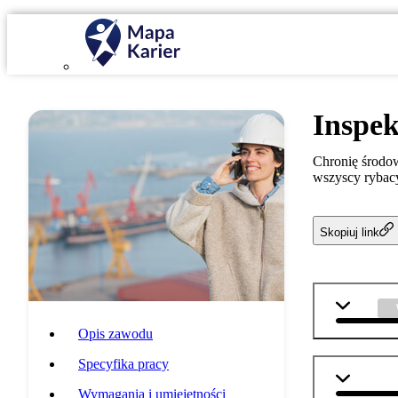
Inspe
Chronię środow
wszyscy rybacy
Skopiuj link
WOS
Opis zawodu
Specyfika pracy
matemat
Wymagania i umiejętności