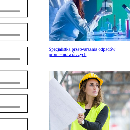
Specjalistka przetwarzania odpadów
promieniotwórczych