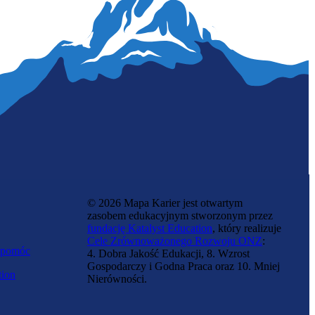
© 2026 Mapa Karier jest otwartym
zasobem edukacyjnym stworzonym przez
fundację Katalyst Education
, który realizuje
Cele Zrównoważonego Rozwoju ONZ
:
 pomóc
4. Dobra Jakość Edukacji, 8. Wzrost
Gospodarczy i Godna Praca oraz 10. Mniej
tion
Nierówności.