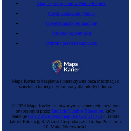
Skąd się biorą dane w Mapie Karier?
Często zadawane pytania
Otwarte zasoby edukacyjne
Polityka prywatności
Ochrona przed nadużyciami
Mapa Karier to bezpłatna i interaktywna baza informacji o
ścieżkach kariery i rynku pracy dla młodych ludzi.
© 2026 Mapa Karier jest otwartym zasobem edukacyjnym
stworzonym przez
fundację Katalyst Education
, który
realizuje
Cele Zrównoważonego Rozwoju ONZ
: 4. Dobra
Jakość Edukacji, 8. Wzrost Gospodarczy i Godna Praca oraz
10. Mniej Nierówności.