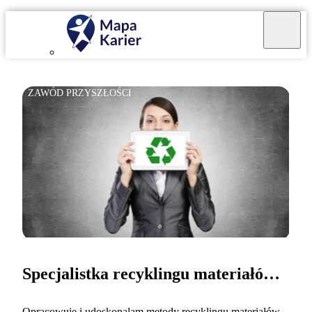
ZAWÓD PRZYSZŁOŚCI
Specjalistka recyklingu materiałów złożonych
Opracowuję i udoskonalam metody recyklingu materiałów