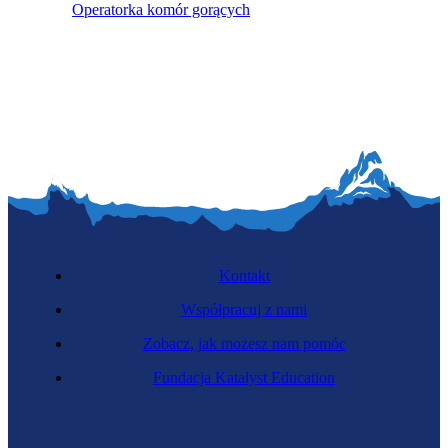
Operatorka komór gorących
Kontakt
Współpracuj z nami
Zobacz, jak możesz nam pomóc
Fundacja Katalyst Education