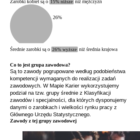
Zarobki kobiet są o
15% niższe
niż mężczyzn
według zaw
26
%
Etykiet
b. małe
małe
średnie
Średnie zarobki są o
26% wyższe
niż średnia krajowa
duże
b. duże
Co to jest grupa zawodowa?
Są to zawody pogrupowane według podobieństwa
kompetencji wymaganych do realizacji zadań
zawodowych. W Mapie Karier wykorzystujemy
podział na tzw. grupy średnie z Klasyfikacji
zawodów i specjalności, dla których dysponujemy
danymi o zarobkach i wielkości rynku pracy z
Głównego Urzędu Statystycznego.
Zawody z tej grupy zawodowej