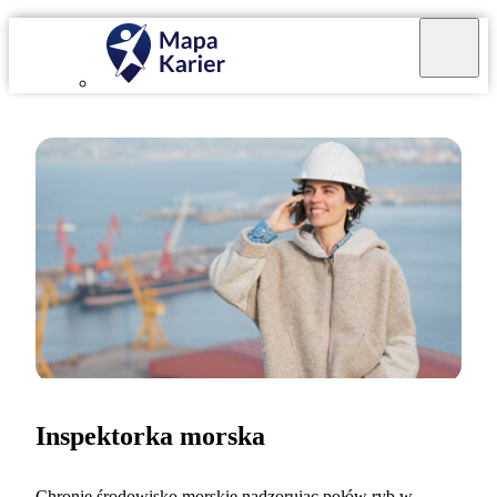
Inspektorka morska
Chronię środowisko morskie nadzorując połów ryb w