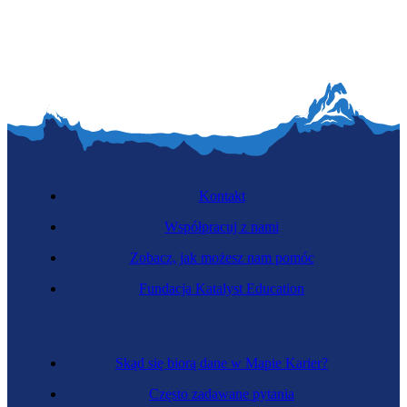
Kontakt
Współpracuj z nami
Zobacz, jak możesz nam pomóc
Fundacja Katalyst Education
Skąd się biorą dane w Mapie Karier?
Często zadawane pytania