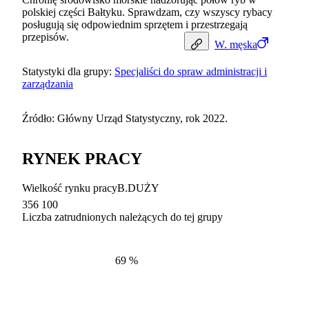
polskiej części Bałtyku. Sprawdzam, czy wszyscy rybacy
posługują się odpowiednim sprzętem i przestrzegają
przepisów.
W.
męska
Statystyki dla grupy:
Specjaliści do spraw administracji i
zarządzania
Źródło: Główny Urząd Statystyczny, rok 2022.
RYNEK PRACY
Wielkość rynku pracy
B.DUŻY
356 100
Liczba zatrudnionych należących do tej grupy
Struktur
według zawodów, 2022
69
%