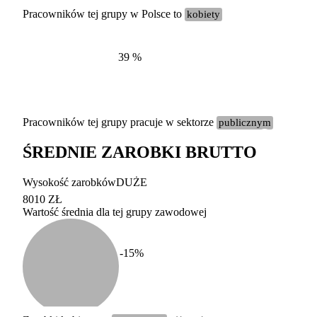
Pracowników tej grupy w Polsce to
kobiety
39
%
Pracowników tej grupy pracuje w sektorze
publicznym
ŚREDNIE ZAROBKI BRUTTO
Etykieta
Zakres wart
Wysokość zarobków
DUŻE
b. duży
powyżej 200 tysięcy za
8010 ZŁ
Wartość średnia dla tej grupy zawodowej
duży
100-200 tysięcy zatrud
średni
20-100 tysięcy zatrudn
mały
5-20 tysięcy zatrudnion
c
-15
%
miesięczne 
b. mały
poniżej 5 tysięcy zatru
uśrednione
do której 
Urzędu Sta