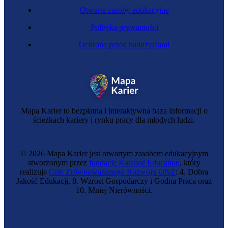
Otwarte zasoby edukacyjne
Polityka prywatności
Ochrona przed nadużyciami
Mapa Karier to bezpłatna i interaktywna baza informacji o
ścieżkach kariery i rynku pracy dla młodych ludzi.
© 2026 Mapa Karier jest otwartym zasobem edukacyjnym
stworzonym przez
fundację Katalyst Education
, który
realizuje
Cele Zrównoważonego Rozwoju ONZ
: 4. Dobra
Jakość Edukacji, 8. Wzrost Gospodarczy i Godna Praca oraz
10. Mniej Nierówności.