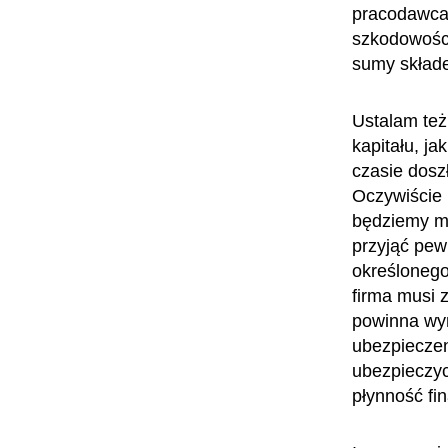
pracodawca,
szkodowośc
sumy składe
Ustalam też
kapitału, j
czasie dosz
Oczywiście 
będziemy mu
przyjąć pew
określonego 
firma musi 
powinna wy
ubezpieczen
ubezpieczyc
płynność f