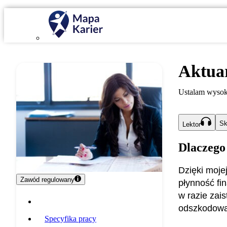
Aktua
Ustalam wysok
Sk
Lektor
Dlaczego
Dzięki moje
Zawód regulowany
płynność fi
w razie zai
Opis zawodu
odszkodowa
Specyfika pracy