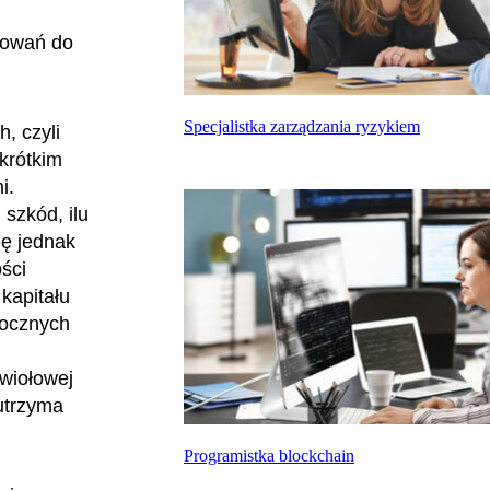
dowań do
Specjalistka zarządzania ryzykiem
, czyli
krótkim
i.
szkód, ilu
gę jednak
ści
kapitału
rocznych
ywiołowej
utrzyma
Programistka blockchain