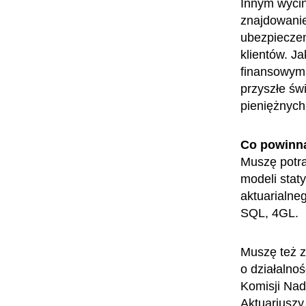
Innym wycin
znajdowanie
ubezpieczen
klientów. J
finansowym
przyszłe św
pieniężnych
Co powinn
Muszę potra
modeli stat
aktuarialne
SQL, 4GL.
Muszę też z
o działalno
Komisji Nad
Aktuariuszy