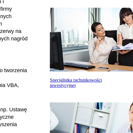
 i
firmy
lnych
m
ezerwy na
nych nagród
o tworzenia
Specjalistka rachunkowości
nia VBA,
inwestycyjnej
 np. Ustawę
tyczne
yszenia