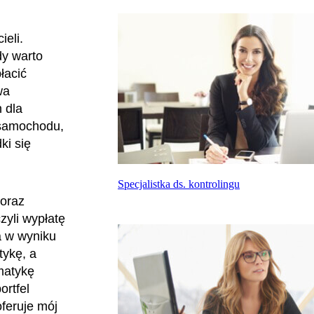
ieli.
y warto
łacić
wa
 dla
 samochodu,
ki się
Specjalistka ds. kontrolingu
 oraz
zyli wypłatę
a w wyniku
tykę, a
matykę
ortfel
feruje mój