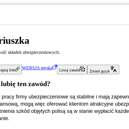
riuszka
ość składek ubezpieczeniowych.
WERSJA
męska
opiuj link
Losuj zawód
Zmień język
 lubię ten zawód?
j pracy firmy ubezpieczeniowe są stabilne i mają zapew
nansową, mogą więc oferować klientom atrakcyjne ubezp
stnienia szkód objętych polisą są w stanie wypłacić każ
nie.