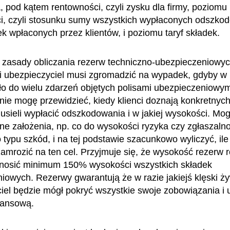
 pod kątem rentowności, czyli zysku dla firmy, poziomu
i, czyli stosunku sumy wszystkich wypłaconych odszko
k wpłaconych przez klientów, i poziomu taryf składek.
 zasady obliczania rezerw techniczno-ubezpieczeniowych
aki ubezpieczyciel musi zgromadzić na wypadek, gdyby w 
ło do wielu zdarzeń objętych polisami ubezpieczeniowym
nie mogę przewidzieć, kiedy klienci doznają konkretnych 
sieli wypłacić odszkodowania i w jakiej wysokości. Mo
ne założenia, np. co do wysokości ryzyka czy zgłaszalno
typu szkód, i na tej podstawie szacunkowo wyliczyć, ile 
zamrozić na ten cel. Przyjmuje się, że wysokość rezerw 
nosić minimum 150% wysokości wszystkich składek
iowych. Rezerwy gwarantują że w razie jakiejś klęski ż
iel będzie mógł pokryć wszystkie swoje zobowiązania i 
inansową.