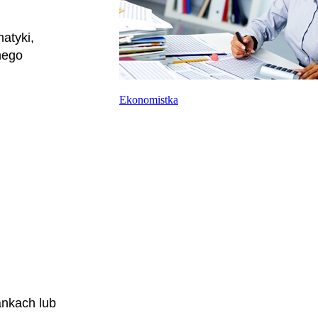
atyki,
nego
Ekonomistka
ankach lub