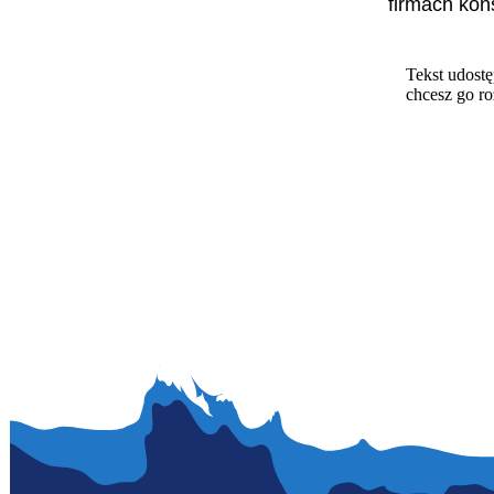
firmach kon
Tekst udostę
chcesz go r