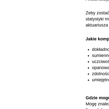
Żeby zostać
statystyki 
aktuariusza
Jakie komp
dokładn
sumienn
uczciwoś
opanowa
zdolnośc
umiejętn
Gdzie mog
Mogę znaleź