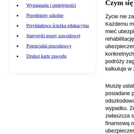
Czym się
Wymagania i umiejętności
Przedmioty szkolne
Życie nie z
Każdemu mo
Przykładowa ścieżka edukacyjna
mieć ubezpie
Statystyki grupy zawodowej
rehabilitac
Potencjalni pracodawcy
ubezpieczen
konkretnych
Drukuj kartę zawodu
podróży zag
kalkuluje w 
Muszę ustal
posiadane p
odszkodowań
wypadku. Że
zwłaszcza s
finansową o
ubezpieczeń