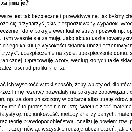
 zajmuję?
awsze jest tak bezpieczne i przewidywalne, jak byśmy chc
że się przydarzyć jakiś niespodziewany wypadek. Wted
czenie, które pokryje ewentualne straty i pozwoli np. op
ję. Tym właśnie się zajmuję. Jako aktuariuszka towarzyst
iowego kalkuluję wysokości składek ubezpieczeniowych
 „ryzyk”: ubezpieczenie na życie, ubezpieczenie domu,
ranicznej. Opracowuję wzory, według których takie skład
zależności od profilu klienta.
ać ich wysokość w taki sposób, żeby wpłaty od klientów
rzez firmę rezerwy pozwalały na pokrycie zobowiązań, c
, np. za dom zniszczony w pożarze albo utratę zdrowi
by robić to profesjonalnie muszę świetnie znać matema
tatystykę, rachunkowość, metody analizy danych, mate
raz teorię prawdopodobieństwa. Analizuję bowiem tzw. p
, inaczej mówiąc wszystkie rodzaje ubezpieczeń, jakie o