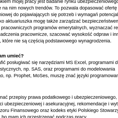
kiem mojej pracy jest badanie rynku ubezpieczeniowego
 na nim nowych trendów. To pozwala dopasować ofertę 
iowej do pojawiających się potrzeb i wymagań potencja
ako aktuariuszka mogę także zarządzać bezpieczeństwe
 pracowniczych programów emerytalnych, wyznaczać r
iadczenia pracownicze, szacować wysokość odpraw i in
, które nie są częścią podstawowego wynagrodzenia.
am umieć?
fić posługiwać się narzędziami MS Excel, programami d
ystycznych, np. SAS, oraz programami do modelowania
go, np. Prophet, MoSes, muszę znać języki programowa
nać przepisy prawa podatkowego i ubezpieczeniowego,
ści ubezpieczeniowej i asekuracyjnej, rekomendacje i wy
zoru Finansowego oraz kodeks etyki Polskiego Stowarz
, bo mam ich przestrzegać podczas pracy.