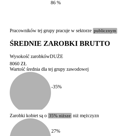
86
%
Pracowników tej grupy pracuje w sektorze
publicznym
ŚREDNIE ZAROBKI BRUTTO
Etykieta
Zakres wart
Wysokość zarobków
DUŻE
b. duży
powyżej 200 tysięcy za
8060 ZŁ
Wartość średnia dla tej grupy zawodowej
duży
100-200 tysięcy zatrud
średni
20-100 tysięcy zatrudn
mały
5-20 tysięcy zatrudnion
c
-35
%
miesięczne 
b. mały
poniżej 5 tysięcy zatru
uśrednione
do której 
Urzędu Sta
Zarobki kobiet są o
35% niższe
niż mężczyzn
według zaw
27
%