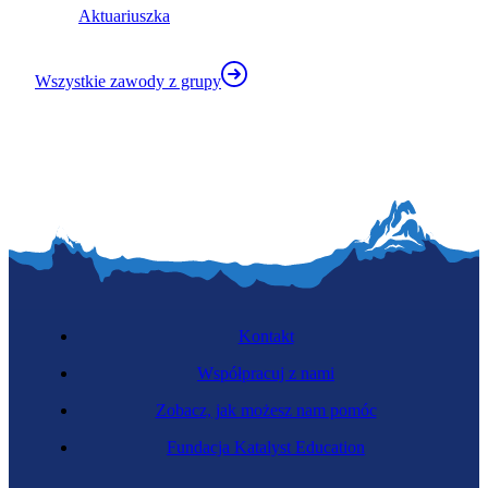
Aktuariuszka
Wszystkie zawody z grupy
Kontakt
Współpracuj z nami
Zobacz, jak możesz nam pomóc
Fundacja Katalyst Education