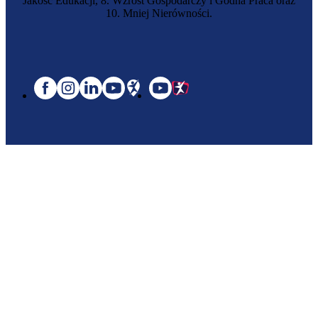
Jakość Edukacji, 8. Wzrost Gospodarczy i Godna Praca oraz
10. Mniej Nierówności.