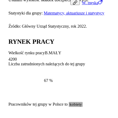
W.
męska
Statystyki dla grupy:
Matematycy, aktuariusze i statystycy
Źródło: Główny Urząd Statystyczny, rok 2022.
RYNEK PRACY
Wielkość rynku pracy
B.MAŁY
4200
Liczba zatrudnionych należących do tej grupy
Struktur
według zawodów, 2022
67
%
Pracowników tej grupy w Polsce to
kobiety