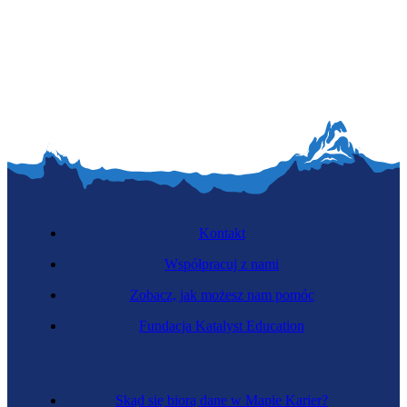
Kontakt
Współpracuj z nami
Zobacz, jak możesz nam pomóc
Fundacja Katalyst Education
Skąd się biorą dane w Mapie Karier?