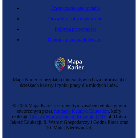
Często zadawane pytania
Otwarte zasoby edukacyjne
Polityka prywatności
Ochrona przed nadużyciami
Mapa Karier to bezpłatna i interaktywna baza informacji o
ścieżkach kariery i rynku pracy dla młodych ludzi.
© 2026 Mapa Karier jest otwartym zasobem edukacyjnym
stworzonym przez
fundację Katalyst Education
, który
realizuje
Cele Zrównoważonego Rozwoju ONZ
: 4. Dobra
Jakość Edukacji, 8. Wzrost Gospodarczy i Godna Praca oraz
10. Mniej Nierówności.