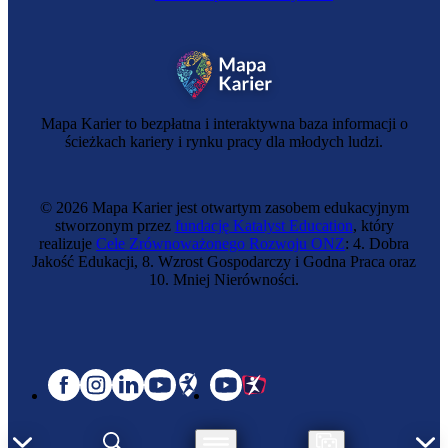
Zawód regulowany
Nauczyciel
Mapa Karier to bezpłatna i interaktywna baza informacji o
ścieżkach kariery i rynku pracy dla młodych ludzi.
© 2026 Mapa Karier jest otwartym zasobem edukacyjnym
stworzonym przez
fundację Katalyst Education
, który
realizuje
Cele Zrównoważonego Rozwoju ONZ
: 4. Dobra
Jakość Edukacji, 8. Wzrost Gospodarczy i Godna Praca oraz
10. Mniej Nierówności.
Zawód regulowany
Opiekun dziecięcy