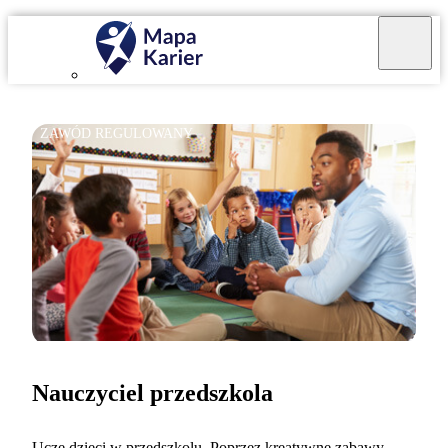
ZAWÓD REGULOWANY
Nauczyciel przedszkola
Uczę dzieci w przedszkolu. Poprzez kreatywne zabawy