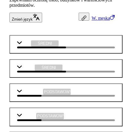
przedmiotów.
W.
męska
Zmień język
WOS
ŚREDNI
chemia
ŚREDNI
matematyka
PODSTAWOWY
j. polski
PODSTAWOWY