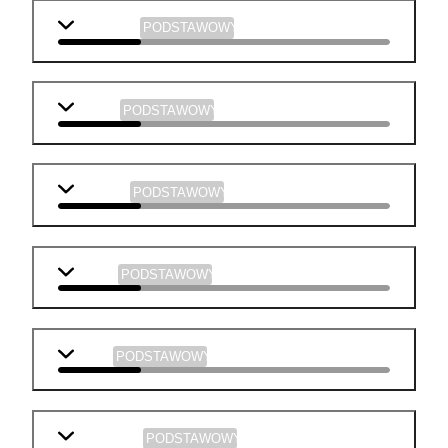
j. angielski
PODSTAWOWY
biologia
PODSTAWOWY
geografia
PODSTAWOWY
historia
PODSTAWOWY
fizyka
PODSTAWOWY
informatyka
PODSTAWOWY