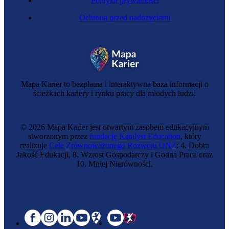
Polityka prywatności
Ochrona przed nadużyciami
Mapa Karier to bezpłatna i interaktywna baza informacji o
ścieżkach kariery i rynku pracy dla młodych ludzi.
© 2026 Mapa Karier jest otwartym zasobem edukacyjnym
stworzonym przez
fundację Katalyst Education
, który
realizuje
Cele Zrównoważonego Rozwoju ONZ
: 4. Dobra
Jakość Edukacji, 8. Wzrost Gospodarczy i Godna Praca oraz
10. Mniej Nierówności.