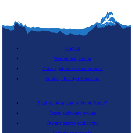
Kontakt
Współpracuj z nami
Zobacz, jak możesz nam pomóc
Fundacja Katalyst Education
Skąd się biorą dane w Mapie Karier?
Często zadawane pytania
Otwarte zasoby edukacyjne