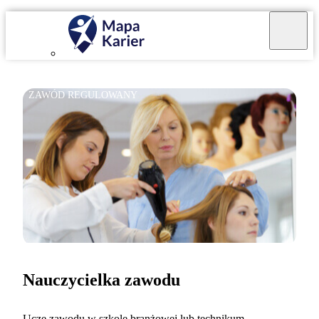
ZAWÓD REGULOWANY
Nauczycielka zawodu
Uczę zawodu w szkole branżowej lub technikum.