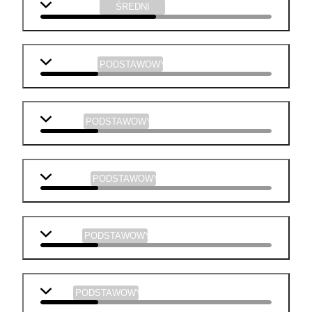
informatyka
ŚREDNI
j. angielski
PODSTAWOWY
biologia
PODSTAWOWY
geografia
PODSTAWOWY
historia
PODSTAWOWY
WOS
PODSTAWOWY