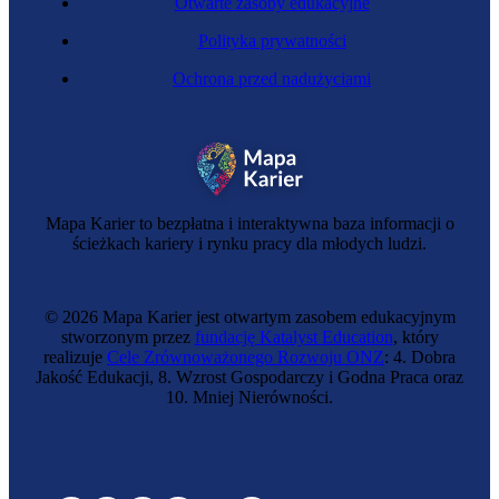
Otwarte zasoby edukacyjne
Polityka prywatności
Ochrona przed nadużyciami
Mapa Karier to bezpłatna i interaktywna baza informacji o
ścieżkach kariery i rynku pracy dla młodych ludzi.
© 2026 Mapa Karier jest otwartym zasobem edukacyjnym
stworzonym przez
fundację Katalyst Education
, który
realizuje
Cele Zrównoważonego Rozwoju ONZ
: 4. Dobra
Jakość Edukacji, 8. Wzrost Gospodarczy i Godna Praca oraz
10. Mniej Nierówności.