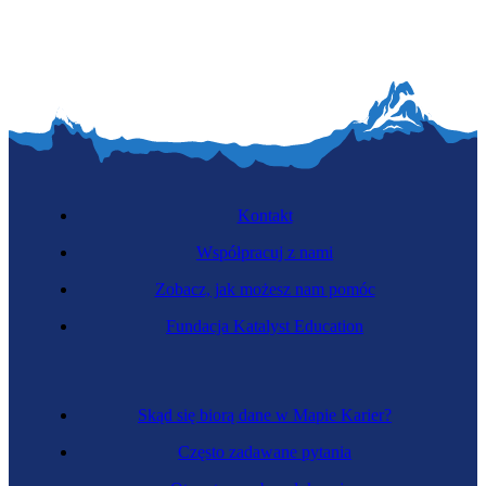
Kontakt
Współpracuj z nami
Zobacz, jak możesz nam pomóc
Fundacja Katalyst Education
Skąd się biorą dane w Mapie Karier?
Często zadawane pytania