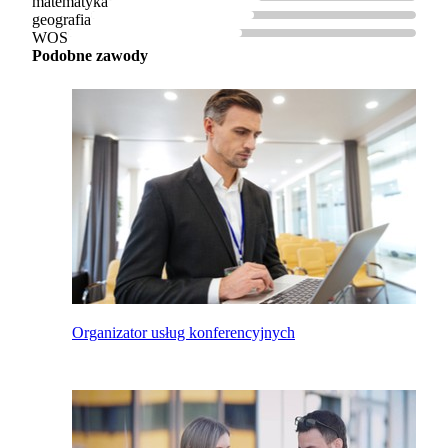
matematyka
geografia
WOS
Podobne zawody
Organizator usług konferencyjnych