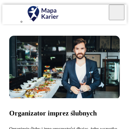
Organizator imprez ślubnych
Organizuję śluby i inne uroczystości dbając, żeby wszystko