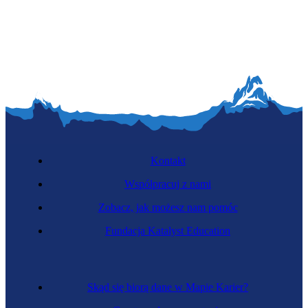
Kontakt
Współpracuj z nami
Zobacz, jak możesz nam pomóc
Fundacja Katalyst Education
Skąd się biorą dane w Mapie Karier?