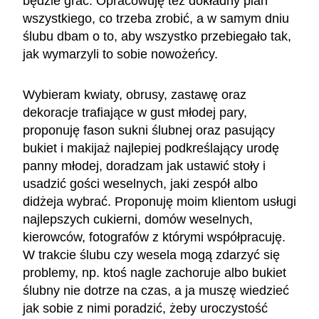
będzie grać. Opracowuję też dokładny plan
wszystkiego, co trzeba zrobić, a w samym dniu
ślubu dbam o to, aby wszystko przebiegało tak,
jak wymarzyli to sobie nowożeńcy.
Wybieram kwiaty, obrusy, zastawę oraz
dekoracje trafiające w gust młodej pary,
proponuję fason sukni ślubnej oraz pasujący
bukiet i makijaż najlepiej podkreślający urodę
panny młodej, doradzam jak ustawić stoły i
usadzić gości weselnych, jaki zespół albo
didżeja wybrać. Proponuję moim klientom usługi
najlepszych cukierni, domów weselnych,
kierowców, fotografów z którymi współpracuję.
W trakcie ślubu czy wesela mogą zdarzyć się
problemy, np. ktoś nagle zachoruje albo bukiet
ślubny nie dotrze na czas, a ja muszę wiedzieć
jak sobie z nimi poradzić, żeby uroczystość