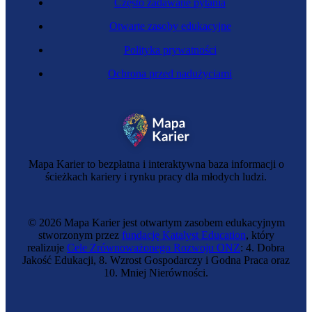
Często zadawane pytania
Otwarte zasoby edukacyjne
Polityka prywatności
Ochrona przed nadużyciami
Mapa Karier to bezpłatna i interaktywna baza informacji o
ścieżkach kariery i rynku pracy dla młodych ludzi.
© 2026 Mapa Karier jest otwartym zasobem edukacyjnym
stworzonym przez
fundację Katalyst Education
, który
realizuje
Cele Zrównoważonego Rozwoju ONZ
: 4. Dobra
Jakość Edukacji, 8. Wzrost Gospodarczy i Godna Praca oraz
10. Mniej Nierówności.