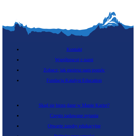
Kontakt
Współpracuj z nami
Zobacz, jak możesz nam pomóc
Fundacja Katalyst Education
Skąd się biorą dane w Mapie Karier?
Często zadawane pytania
Otwarte zasoby edukacyjne