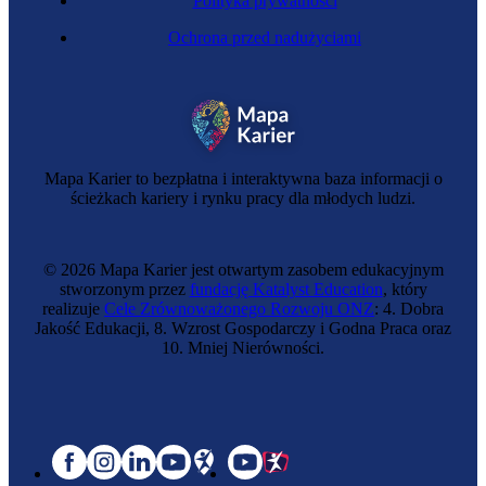
Polityka prywatności
Ochrona przed nadużyciami
Mapa Karier to bezpłatna i interaktywna baza informacji o
ścieżkach kariery i rynku pracy dla młodych ludzi.
© 2026 Mapa Karier jest otwartym zasobem edukacyjnym
stworzonym przez
fundację Katalyst Education
, który
realizuje
Cele Zrównoważonego Rozwoju ONZ
: 4. Dobra
Jakość Edukacji, 8. Wzrost Gospodarczy i Godna Praca oraz
10. Mniej Nierówności.