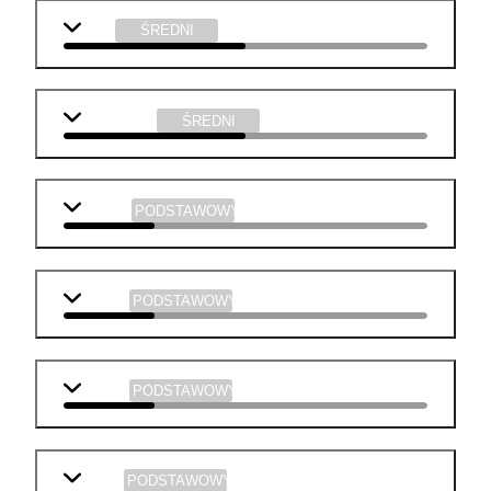
WOS
ŚREDNI
informatyka
ŚREDNI
biologia
PODSTAWOWY
historia
PODSTAWOWY
chemia
PODSTAWOWY
fizyka
PODSTAWOWY