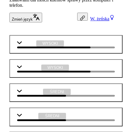
telefon.
W.
żeńska
Zmień język
j. polski
WYSOKI
j. angielski
WYSOKI
matematyka
ŚREDNI
geografia
ŚREDNI