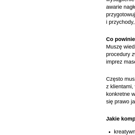
awarie nagł
przygotowuj
i przychody
Co powini
Muszę wiedz
procedury z
imprez maso
Często musz
z klientami
konkretne w
się prawo j
Jakie komp
kreatyw