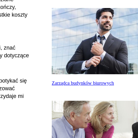
kończy,
tkie koszty
, znać
sy dotyczące
potykać się
Zarządca budynków biurowych
izować
rzydaje mi