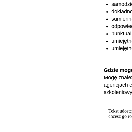
samodzi
dokładn
sumienn
odpowied
punktual
umiejętn
umiejętn
Gdzie mog
Mogę znaleź
agencjach e
szkoleniowy
Tekst udostę
chcesz go r