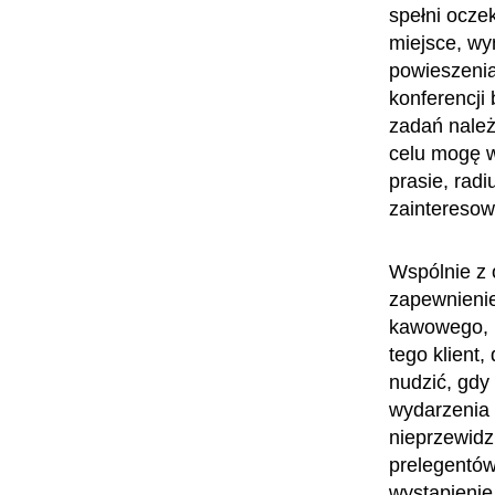
spełni oczek
miejsce, wyn
powieszenia 
konferencji 
zadań należ
celu mogę w
prasie, radi
zaintereso
Wspólnie z 
zapewnienie
kawowego, m
tego klient,
nudzić, gdy
wydarzenia 
nieprzewidz
prelegentów
wystąpienie