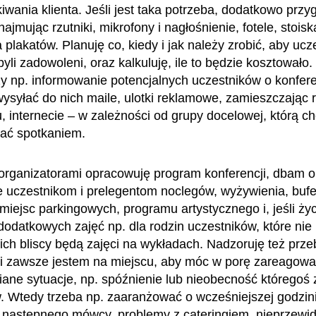
iwania klienta. Jeśli jest taka potrzeba, dodatkowo przy
ajmując rzutniki, mikrofony i nagłośnienie, fotele, stoisk
plakatów. Planuję co, kiedy i jak należy zrobić, aby ucz
byli zadowoleni, oraz kalkuluję, ile to będzie kosztowało
y np. informowanie potencjalnych uczestników o konfere
ysyłać do nich maile, ulotki reklamowe, zamieszczając
u, internecie – w zależności od grupy docelowej, którą c
wać spotkaniem.
organizatorami opracowuję program konferencji, dbam o
 uczestnikom i prelegentom noclegów, wyżywienia, bufe
iejsc parkingowych, programu artystycznego i, jeśli ży
 dodatkowych zajęć np. dla rodzin uczestników, które nie
 ich bliscy będą zajęci na wykładach. Nadzoruję też prze
i zawsze jestem na miejscu, aby móc w porę zareagowa
iane sytuacje, np. spóźnienie lub nieobecność któregoś 
. Wtedy trzeba np. zaaranżować o wcześniejszej godzin
 następnego mówcy, problemy z cateringiem, nieprzewi