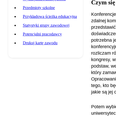
Czym się
Przedmioty szkolne
Konferencje,
Przykładowa ścieżka edukacyjna
zdalnej kom
Statystyki grupy zawodowej
przedstawić
doświadczen
Potencjalni pracodawcy
potrzebna je
Drukuj kartę zawodu
konferencyj
rozliczam r
kongresy, w
podstaw, we
który zamaw
Opracowanie
tego, kto bę
jakie są jej 
Potem wybie
uniwersyteck