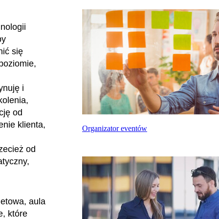
nologii
by
ić się
poziomie,
nuję i
kolenia,
cję od
nie klienta,
Organizator eventów
zecież od
atyczny,
ietowa, aula
, które