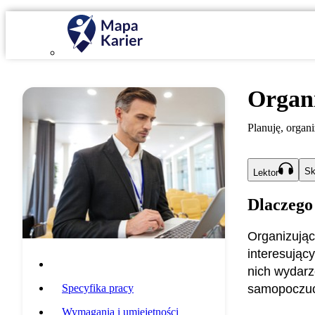
Organi
Planuję, organi
Sk
Lektor
Dlaczego
Organizując
interesujący
Opis zawodu
nich wydarz
Specyfika pracy
samopoczuc
Wymagania i umiejętności