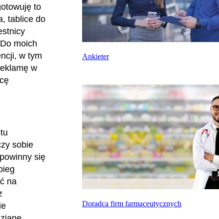
gotowuję to
a, tablice do
estnicy
. Do moich
ncji, w tym
Ankieter
 reklamę w
hcę
tu
czy sobie
 powinny się
bieg
ć na
z
Doradca firm farmaceutycznych
ie
dziane