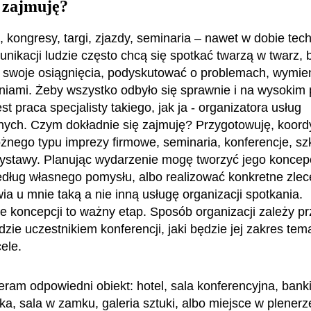
 zajmuję?
 kongresy, targi, zjazdy, seminaria – nawet w dobie tech
unikacji ludzie często chcą się spotkać twarzą w twarz, 
 swoje osiągnięcia, podyskutować o problemach, wymien
iami. Żeby wszystko odbyło się sprawnie i na wysokim 
st praca specjalisty takiego, jak ja - organizatora usług
nych. Czym dokładnie się zajmuję? Przygotowuję, koordy
óżnego typu imprezy firmowe, seminaria, konferencje, sz
ystawy. Planując wydarzenie mogę tworzyć jego koncep
dług własnego pomysłu, albo realizować konkretne zlece
ia u mnie taką a nie inną usługę organizacji spotkania.
 koncepcji to ważny etap. Sposób organizacji zależy pr
dzie uczestnikiem konferencji, jaki będzie jej zakres tem
cele.
ram odpowiedni obiekt: hotel, sala konferencyjna, bank
a, sala w zamku, galeria sztuki, albo miejsce w plenerze