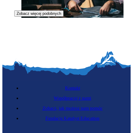
Zobacz więcej podobnych
Szwacz ręczny
Kontakt
Współpracuj z nami
Zobacz, jak możesz nam pomóc
Dojarz
Fundacja Katalyst Education