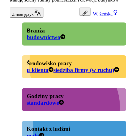
W.
żeńska
Zmień język
Branża
budownictwo
Środowisko pracy
u klienta
siedziba firmy (w ruchu)
Godziny pracy
standardowe
Kontakt z ludźmi
mały