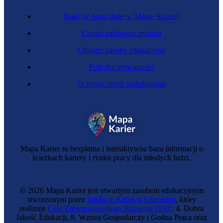
Skąd się biorą dane w Mapie Karier?
Często zadawane pytania
Otwarte zasoby edukacyjne
Polityka prywatności
Ochrona przed nadużyciami
Salowy
Mapa Karier to bezpłatna i interaktywna baza informacji o
ścieżkach kariery i rynku pracy dla młodych ludzi.
© 2026 Mapa Karier jest otwartym zasobem edukacyjnym
stworzonym przez
fundację Katalyst Education
, który
realizuje
Cele Zrównoważonego Rozwoju ONZ
: 4. Dobra
Jakość Edukacji, 8. Wzrost Gospodarczy i Godna Praca oraz