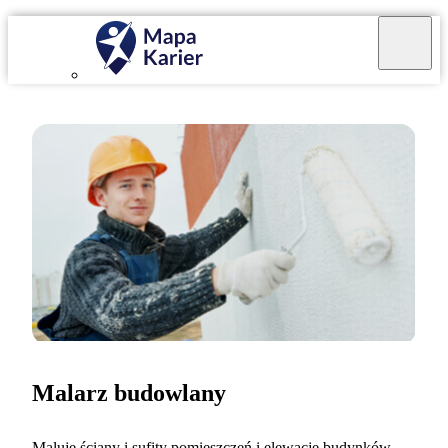
Malarz budowlany
Maluję ściany i sufity pomieszczeń i elewacje budynków.