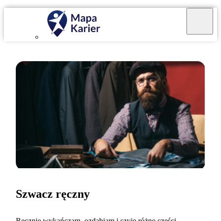
Szwacz ręczny
Ręcznie wykańczam, ozdabiam i szyję różne części