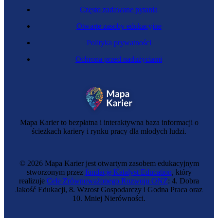
Często zadawane pytania
Otwarte zasoby edukacyjne
Polityka prywatności
Ochrona przed nadużyciami
Mapa Karier to bezpłatna i interaktywna baza informacji o
ścieżkach kariery i rynku pracy dla młodych ludzi.
© 2026 Mapa Karier jest otwartym zasobem edukacyjnym
stworzonym przez
fundację Katalyst Education
, który
realizuje
Cele Zrównoważonego Rozwoju ONZ
: 4. Dobra
Jakość Edukacji, 8. Wzrost Gospodarczy i Godna Praca oraz
10. Mniej Nierówności.