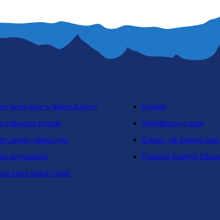
się biorą dane w Mapie Karier?
Kontakt
o zadawane pytania
Współpracuj z nami
te zasoby edukacyjne
Zobacz, jak możesz nam
yka prywatności
Fundacja Katalyst Educa
na przed nadużyciami