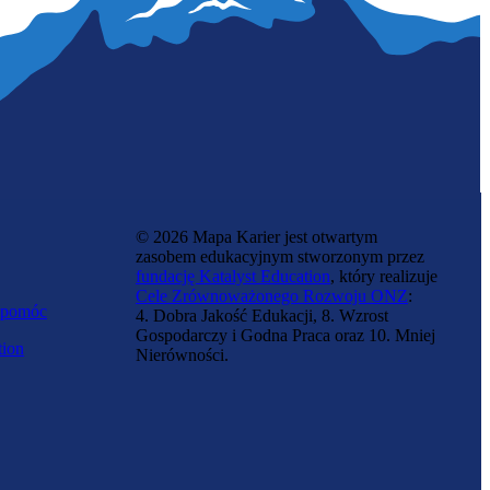
© 2026 Mapa Karier jest otwartym
zasobem edukacyjnym stworzonym przez
fundację Katalyst Education
, który realizuje
Cele Zrównoważonego Rozwoju ONZ
:
 pomóc
4. Dobra Jakość Edukacji, 8. Wzrost
Gospodarczy i Godna Praca oraz 10. Mniej
tion
Nierówności.