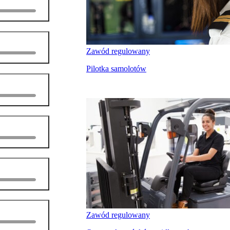
Zawód regulowany
Pilotka samolotów
Zawód regulowany