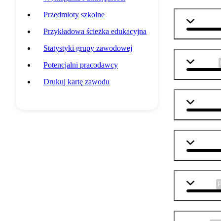
Przedmioty szkolne
matemat
Przykładowa ścieżka edukacyjna
Statystyki grupy zawodowej
j. polski
Potencjalni pracodawcy
Drukuj kartę zawodu
j. angiel
geografi
historia