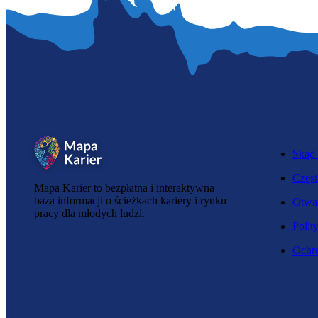
Skąd 
Częst
Mapa Karier to bezpłatna i interaktywna
baza informacji o ścieżkach kariery i rynku
Otwar
pracy dla młodych ludzi.
Polit
Ochro