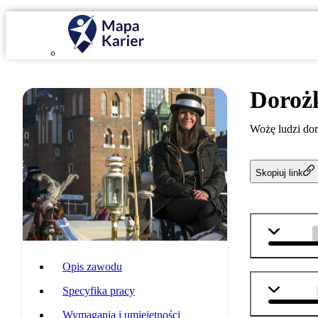
Doroż
Wożę ludzi doro
Skopiuj link
biologia
Opis zawodu
technika
Specyfika pracy
Wymagania i umiejętności