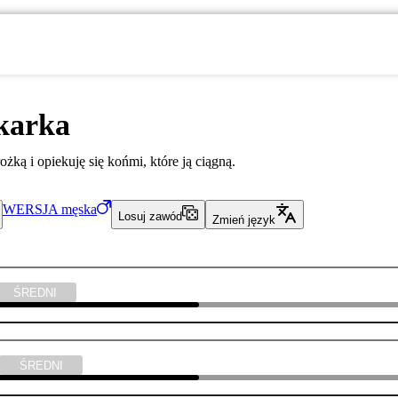
karka
żką i opiekuję się końmi, które ją ciągną.
WERSJA
męska
Losuj zawód
Zmień język
ŚREDNI
ŚREDNI