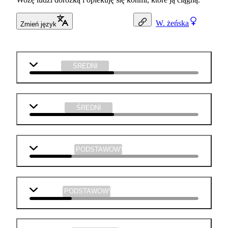
W.
żeńska
Zmień język
biologia
ŚREDNI
technika
ŚREDNI
matematyka
PODSTAWOWY
j. polski
PODSTAWOWY