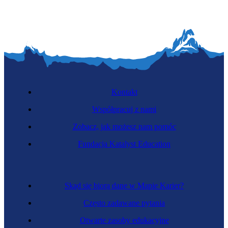
Kontakt
Współpracuj z nami
Zobacz, jak możesz nam pomóc
Fundacja Katalyst Education
Skąd się biorą dane w Mapie Karier?
Często zadawane pytania
Otwarte zasoby edukacyjne