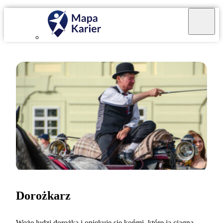
Dorożkarz
Wożę ludzi dorożką i opiekuję się końmi, które ją ciągną.