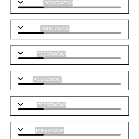
j. angielski
PODSTAWOWY
geografia
PODSTAWOWY
historia
PODSTAWOWY
WOS
PODSTAWOWY
chemia
PODSTAWOWY
fizyka
PODSTAWOWY