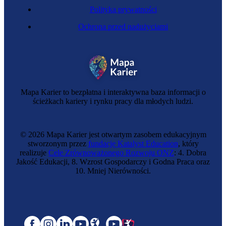
Polityka prywatności
Ochrona przed nadużyciami
Mapa Karier to bezpłatna i interaktywna baza informacji o
ścieżkach kariery i rynku pracy dla młodych ludzi.
© 2026 Mapa Karier jest otwartym zasobem edukacyjnym
stworzonym przez
fundację Katalyst Education
, który
realizuje
Cele Zrównoważonego Rozwoju ONZ
: 4. Dobra
Jakość Edukacji, 8. Wzrost Gospodarczy i Godna Praca oraz
10. Mniej Nierówności.