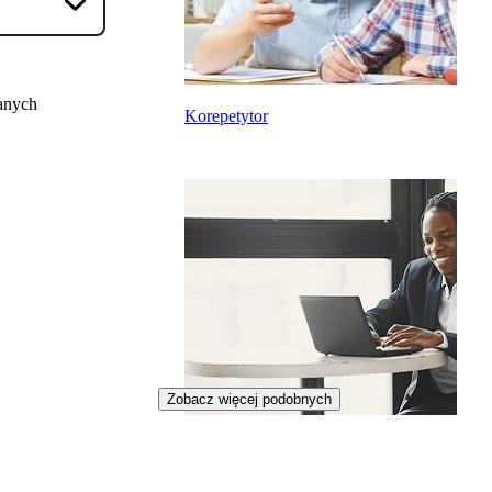
anych
Korepetytor
Zobacz więcej podobnych
Psycholog biznesu