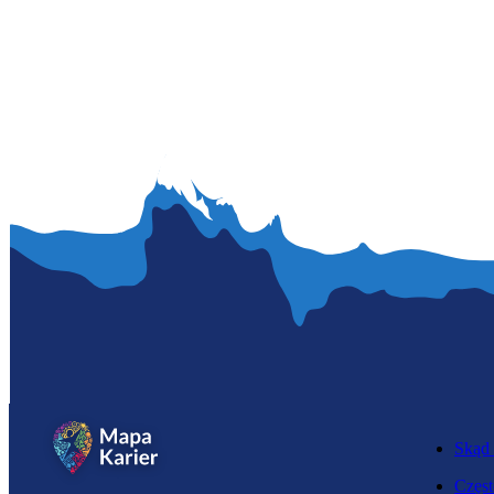
Skąd 
Częst