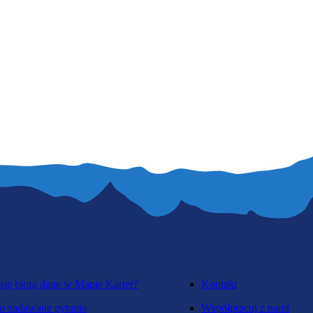
się biorą dane w Mapie Karier?
Kontakt
o zadawane pytania
Współpracuj z nami