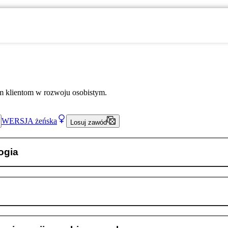
klientom w rozwoju osobistym.
WERSJA
żeńska
Losuj zawód
ogia