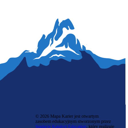
Lektor języka obcego
© 2026 Mapa Karier jest otwartym
zasobem edukacyjnym stworzonym przez
fundację Katalyst Education
, który realizuje