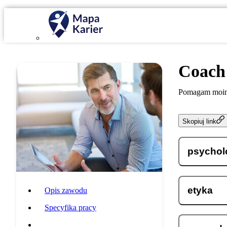
Coach
Pomagam moim 
Skopiuj link
psychol
etyka
Opis zawodu
Specyfika pracy
Wymagania i umiejętności