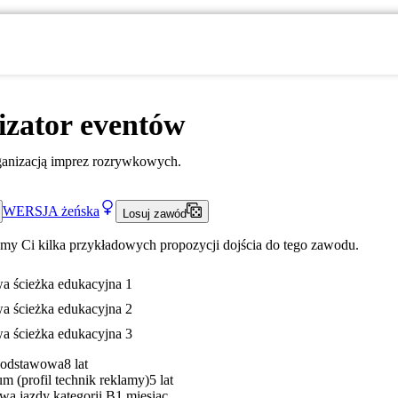
izator eventów
ganizacją imprez rozrywkowych.
WERSJA
żeńska
Losuj zawód
my Ci kilka przykładowych propozycji dojścia do tego zawodu.
a ścieżka edukacyjna 1
a ścieżka edukacyjna 2
a ścieżka edukacyjna 3
Podstawowa
8 lat
m (profil technik reklamy)
5 lat
wa jazdy kategorii B
1 miesiąc