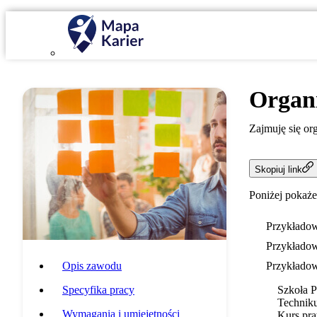
Organ
Zajmuję się or
Skopiuj link
Poniżej pokaże
Przykładow
Przykładow
Opis zawodu
Przykładow
Specyfika pracy
Szkoła 
Techniku
Wymagania i umiejętności
Kurs pra