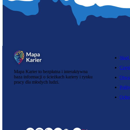
Skąd 
Częst
Mapa Karier to bezpłatna i interaktywna
baza informacji o ścieżkach kariery i rynku
Otwar
pracy dla młodych ludzi.
Polit
Ochro