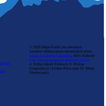
© 2026 Mapa Karier jest otwartym
zasobem edukacyjnym stworzonym przez
fundację Katalyst Education
, który realizuje
Cele Zrównoważonego Rozwoju ONZ
:
 pomóc
4. Dobra Jakość Edukacji, 8. Wzrost
Gospodarczy i Godna Praca oraz 10. Mniej
tion
Nierówności.