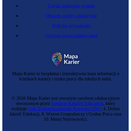
Często zadawane pytania
Otwarte zasoby edukacyjne
Polityka prywatności
Ochrona przed nadużyciami
Arteterapeutka
Mapa Karier to bezpłatna i interaktywna baza informacji o
ścieżkach kariery i rynku pracy dla młodych ludzi.
© 2026 Mapa Karier jest otwartym zasobem edukacyjnym
stworzonym przez
fundację Katalyst Education
, który
realizuje
Cele Zrównoważonego Rozwoju ONZ
: 4. Dobra
Jakość Edukacji, 8. Wzrost Gospodarczy i Godna Praca oraz
10. Mniej Nierówności.