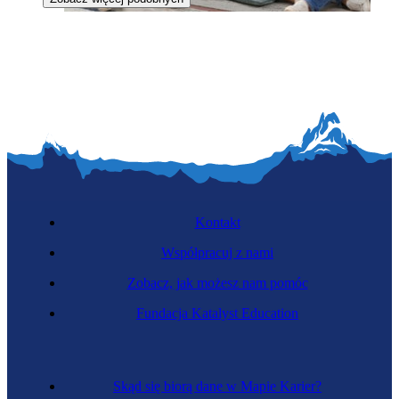
Surdopedagożka
Kontakt
Współpracuj z nami
Zobacz, jak możesz nam pomóc
Zawód regulowany
Fundacja Katalyst Education
Psychiatra
Skąd się biorą dane w Mapie Karier?