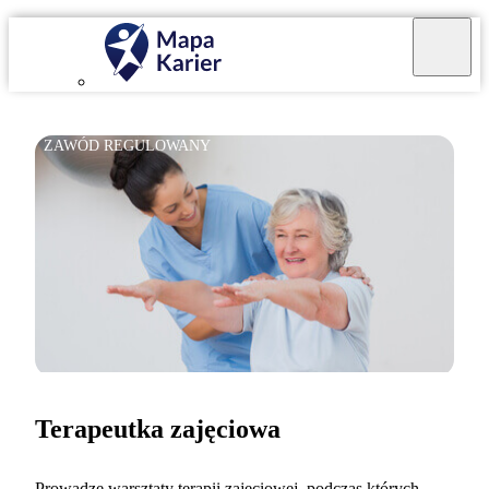
ZAWÓD REGULOWANY
Terapeutka zajęciowa
Prowadzę warsztaty terapii zajęciowej, podczas których