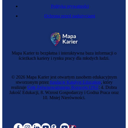
Polityka prywatności
Ochrona przed nadużyciami
Mapa Karier to bezpłatna i interaktywna baza informacji o
ścieżkach kariery i rynku pracy dla młodych ludzi.
© 2026 Mapa Karier jest otwartym zasobem edukacyjnym
stworzonym przez
fundację Katalyst Education
, który
realizuje
Cele Zrównoważonego Rozwoju ONZ
: 4. Dobra
Jakość Edukacji, 8. Wzrost Gospodarczy i Godna Praca oraz
10. Mniej Nierówności.