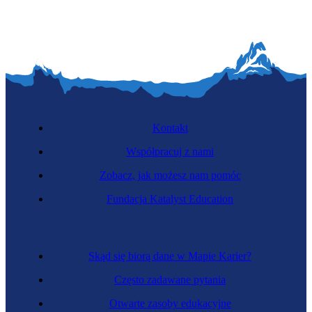
Kontakt
Współpracuj z nami
Zobacz, jak możesz nam pomóc
Fundacja Katalyst Education
Skąd się biorą dane w Mapie Karier?
Często zadawane pytania
Otwarte zasoby edukacyjne