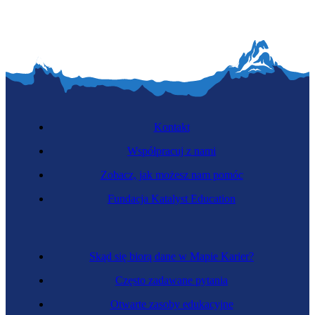
Kontakt
Współpracuj z nami
Zobacz, jak możesz nam pomóc
Fundacja Katalyst Education
Skąd się biorą dane w Mapie Karier?
Często zadawane pytania
Otwarte zasoby edukacyjne