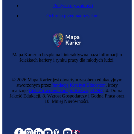
Polityka prywatności
Ochrona przed nadużyciami
Mapa Karier to bezpłatna i interaktywna baza informacji o
ścieżkach kariery i rynku pracy dla młodych ludzi.
© 2026 Mapa Karier jest otwartym zasobem edukacyjnym
stworzonym przez
fundację Katalyst Education
, który
realizuje
Cele Zrównoważonego Rozwoju ONZ
: 4. Dobra
Jakość Edukacji, 8. Wzrost Gospodarczy i Godna Praca oraz
10. Mniej Nierówności.