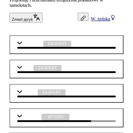
samolotach.
W.
żeńska
Zmień język
matematyka
EKSPERT
fizyka
EKSPERT
technika
EKSPERT
j. angielski
WYSOKI