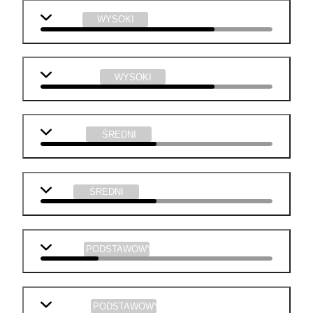
chemia
WYSOKI
informatyka
WYSOKI
j. polski
ŚREDNI
WOS
ŚREDNI
biologia
PODSTAWOWY
geografia
PODSTAWOWY