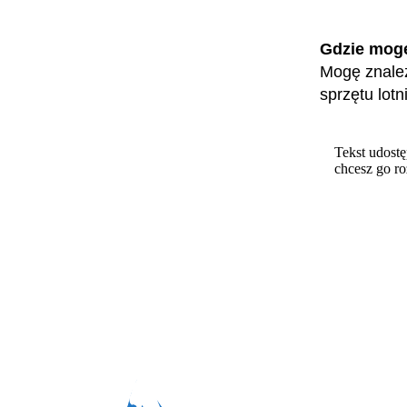
Gdzie mog
Mogę znaleź
sprzętu lot
Tekst udostę
chcesz go r