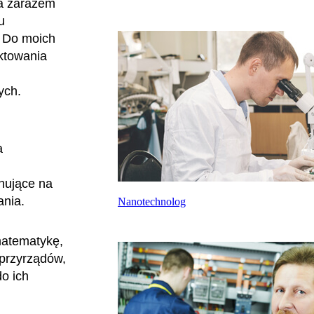
 a zarazem
u
. Do moich
ktowania
ych.
a
nujące na
ania.
Nanotechnolog
matematykę,
 przyrządów,
do ich