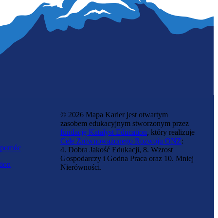
© 2026 Mapa Karier jest otwartym
zasobem edukacyjnym stworzonym przez
fundację Katalyst Education
, który realizuje
Cele Zrównoważonego Rozwoju ONZ
:
 pomóc
4. Dobra Jakość Edukacji, 8. Wzrost
Gospodarczy i Godna Praca oraz 10. Mniej
tion
Nierówności.