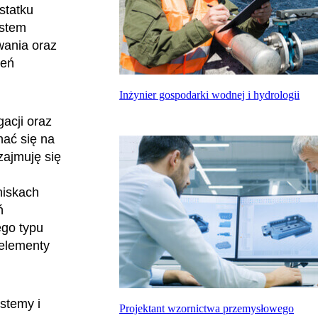
statku
estem
wania oraz
zeń
Inżynier gospodarki wodnej i hydrologii
acji oraz
ać się na
zajmuję się
niskach
ń
ego typu
 elementy
stemy i
Projektant wzornictwa przemysłowego