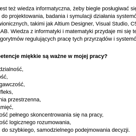
est też wiedza informatyczna, żeby biegle posługiwać si
do projektowania, badania i symulacji działania system
ionicznych, takimi jak Altium Designer, Visual Studio, 
. Wiedza z informatyki i matematyki przydaje mi się t
lgorytmów regulujących pracę tych przyrządów i system
etencje miękkie są ważne w mojej pracy?
zialność,
ość,
egawczość,
fleks,
ia przestrzenna,
amięć,
ość pełnego skoncentrowania się na pracy,
ość logicznego rozumowania,
 do szybkiego, samodzielnego podejmowania decyzji.