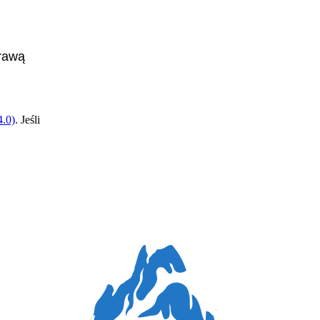
prawą
.0)
. Jeśli