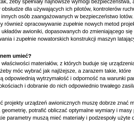
tak, żeby spełniały najnowsze wymogi bezpieczeństwa,
w obsłudze dla używających ich pilotów, kontrolerów ruch
 i innych osób zaangażowanych w bezpieczeństwo lotów
ży również opracowywanie zupełnie nowych metod proje
 układów awioniki, dopasowanych do zmieniającego się
ania i zupełnie nowatorskich konstrukcji maszyn latając
enem umieć?
właściwości materiałów, z których buduje się urządzeni
żeby móc wybrać jak najlżejsze, a zarazem takie, które
ą odpowiednią wytrzymałość i odporność na warunki pa
kościach i dobranie do nich odpowiednio trwałego zasil
ć projekty urządzeń awionicznych muszę dobrze znać 
 geometrię, potrafić obliczać optymalne wymiary i masy
akie parametry muszą mieć materiały i podzespoły użyte 