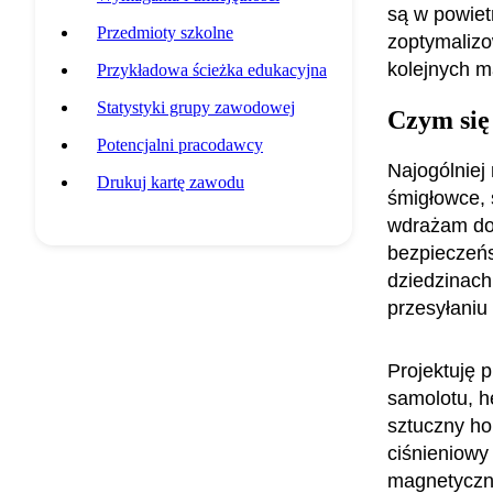
są w powietr
Przedmioty szkolne
zoptymalizo
kolejnych m
Przykładowa ścieżka edukacyjna
Statystyki grupy zawodowej
Czym się
Potencjalni pracodawcy
Najogólniej
Drukuj kartę zawodu
śmigłowce, 
wdrażam do
bezpieczeńs
dziedzinach 
przesyłaniu 
Projektuję p
samolotu, he
sztuczny ho
ciśnieniowy 
magnetyczn