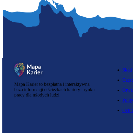
Skąd 
Częst
Mapa Karier to bezpłatna i interaktywna
baza informacji o ścieżkach kariery i rynku
Otwar
pracy dla młodych ludzi.
Polit
Ochro