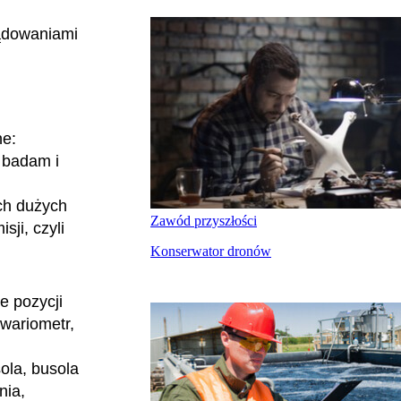
lądowaniami
ne:
, badam i
ch dużych
Zawód przyszłości
sji, czyli
Konserwator dronów
e pozycji
 wariometr,
ola, busola
nia,