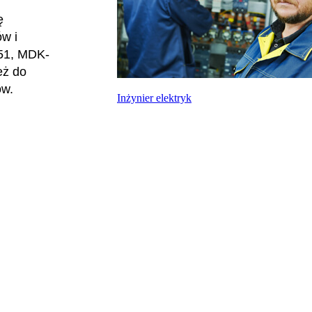
ę
ów i
C51, MDK-
eż do
ów.
Inżynier elektryk