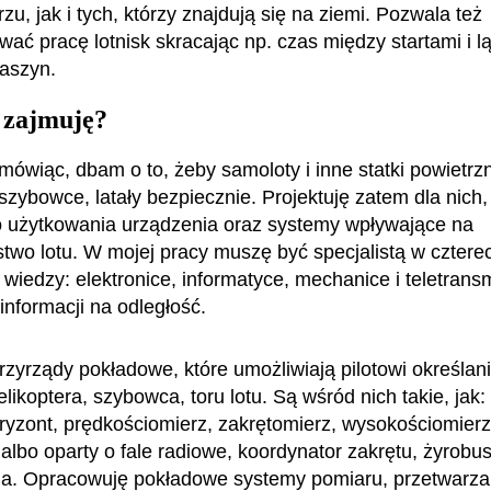
zu, jak i tych, którzy znajdują się na ziemi. Pozwala też
wać pracę lotnisk skracając np. czas między startami i 
aszyn.
 zajmuję?
 mówiąc, dbam o to, żeby samoloty i inne statki powietrz
szybowce, latały bezpiecznie. Projektuję zatem dla nich
 użytkowania urządzenia oraz systemy wpływające na
two lotu. W mojej pracy muszę być specjalistą w cztere
wiedzy: elektronice, informatyce, mechanice i teletransmi
informacji na odległość.
rzyrządy pokładowe, które umożliwiają pilotowi określani
likoptera, szybowca, toru lotu. Są wśród nich takie, jak:
ryzont, prędkościomierz, zakrętomierz, wysokościomierz
albo oparty o fale radiowe, koordynator zakrętu, żyrobus
a. Opracowuję pokładowe systemy pomiaru, przetwarza