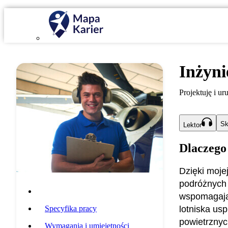
Inżyni
Projektuję i u
Sk
Lektor
Dlaczego
Dzięki moje
podróżnych 
Opis zawodu
wspomagając
Specyfika pracy
lotniska us
powietrznyc
Wymagania i umiejętności