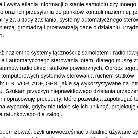
 i wyświetlania informacji o stanie samolotu czy innego 
o oraz ich przesyłania do punktów kontroli naziemnej, j
lny za układy zasilania, systemy automatycznego stero
 mierzą, gromadzą i przetwarzają dane o działaniu urząd
h.
też naziemne systemy łączności z samolotem i radionawig
 i automatycznego sterowania lotem, dlatego muszę zn
ystemów radiolokacji statków powietrznych. Oprócz tego 
 komputerowych systemów sterowania ruchem statków
h: ILS, VOR, ADF, GPS, jakie są wykorzystywane na lot
u. Szukam przyczyn nieprawidłowego działania urządze
 i opracowuję procedury, które pozwalają zapobiegać t
na wypadek, gdyby nie udało się ich uniknąć, projektuję
 ratunkowego dla załogi.
dernizować, czyli unowocześniać aktualnie używane sy