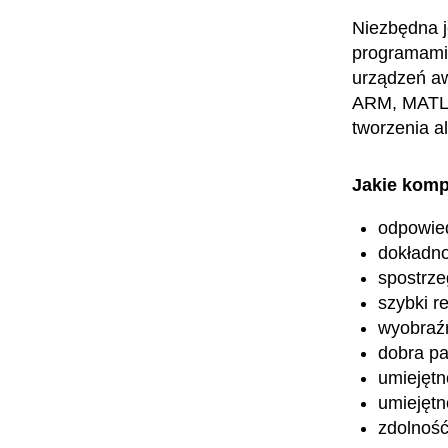
Niezbędna j
programami 
urządzeń aw
ARM, MATLAB
tworzenia a
Jakie komp
odpowied
dokładn
spostrz
szybki re
wyobraźn
dobra p
umiejętn
umiejętn
zdolność