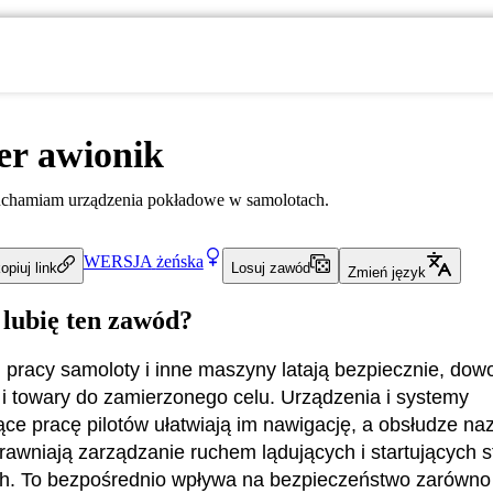
er awionik
ruchamiam urządzenia pokładowe w samolotach.
WERSJA
żeńska
opiuj link
Losuj zawód
Zmień język
 lubię ten zawód?
j pracy samoloty i inne maszyny latają bezpiecznie, dow
i towary do zamierzonego celu. Urządzenia i systemy
e pracę pilotów ułatwiają im nawigację, a obsłudze na
prawniają zarządzanie ruchem lądujących i startujących 
h. To bezpośrednio wpływa na bezpieczeństwo zarówno 