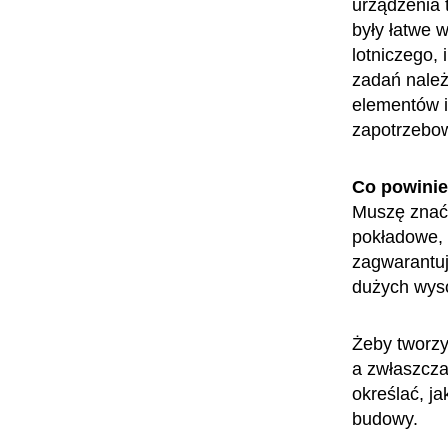
urządzenia 
były łatwe 
lotniczego,
zadań nale
elementów i
zapotrzebow
Co powini
Muszę znać 
pokładowe, 
zagwarantuj
dużych wyso
Żeby tworzy
a zwłaszcza
określać, j
budowy.