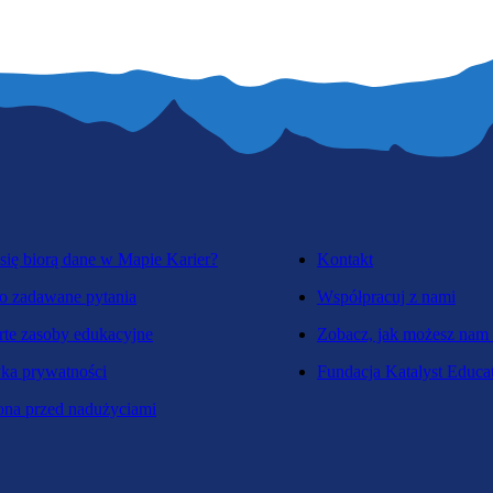
się biorą dane w Mapie Karier?
Kontakt
o zadawane pytania
Współpracuj z nami
te zasoby edukacyjne
Zobacz, jak możesz nam
yka prywatności
Fundacja Katalyst Educa
na przed nadużyciami