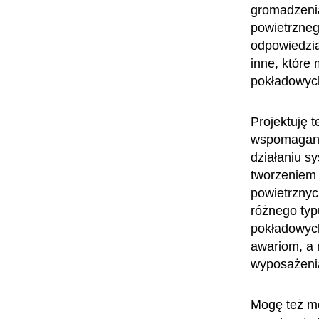
gromadzenia
powietrzneg
odpowiedzia
inne, które
pokładowyc
Projektuję 
wspomagania
działaniu s
tworzeniem
powietrznyc
różnego typ
pokładowych
awariom, a 
wyposażenia
Mogę też mo