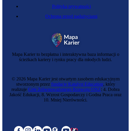
Polityka prywatności
Ochrona przed nadużyciami
Mapa Karier to bezpłatna i interaktywna baza informacji o
ścieżkach kariery i rynku pracy dla młodych ludzi.
© 2026 Mapa Karier jest otwartym zasobem edukacyjnym
stworzonym przez
fundację Katalyst Education
, który
realizuje
Cele Zrównoważonego Rozwoju ONZ
: 4. Dobra
Jakość Edukacji, 8. Wzrost Gospodarczy i Godna Praca oraz
10. Mniej Nierówności.