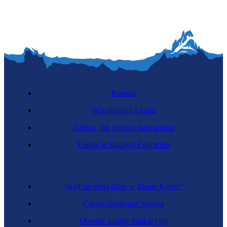
Kontakt
Współpracuj z nami
Zobacz, jak możesz nam pomóc
Fundacja Katalyst Education
Skąd się biorą dane w Mapie Karier?
Często zadawane pytania
Otwarte zasoby edukacyjne