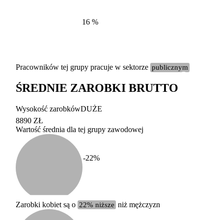
16
%
Pracowników tej grupy pracuje w sektorze
publicznym
ŚREDNIE ZAROBKI BRUTTO
Etykieta
Zakres wart
Wysokość zarobków
DUŻE
b. duży
powyżej 200 tysięcy za
8890 ZŁ
Wartość średnia dla tej grupy zawodowej
duży
100-200 tysięcy zatrud
średni
20-100 tysięcy zatrudn
mały
5-20 tysięcy zatrudnion
c
-22
%
miesięczne 
b. mały
poniżej 5 tysięcy zatru
uśrednione
do której 
Urzędu Sta
Zarobki kobiet są o
22% niższe
niż mężczyzn
według zaw