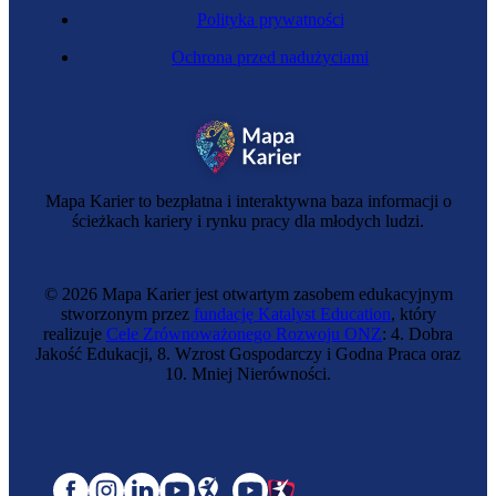
Polityka prywatności
Ochrona przed nadużyciami
Mapa Karier to bezpłatna i interaktywna baza informacji o
ścieżkach kariery i rynku pracy dla młodych ludzi.
© 2026 Mapa Karier jest otwartym zasobem edukacyjnym
stworzonym przez
fundację Katalyst Education
, który
realizuje
Cele Zrównoważonego Rozwoju ONZ
: 4. Dobra
Jakość Edukacji, 8. Wzrost Gospodarczy i Godna Praca oraz
10. Mniej Nierówności.