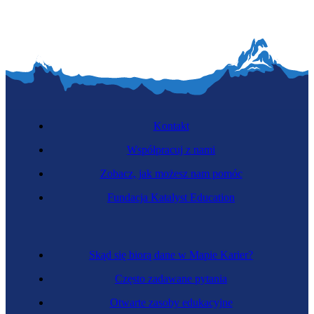
Kontakt
Współpracuj z nami
Zobacz, jak możesz nam pomóc
Fundacja Katalyst Education
Skąd się biorą dane w Mapie Karier?
Często zadawane pytania
Otwarte zasoby edukacyjne