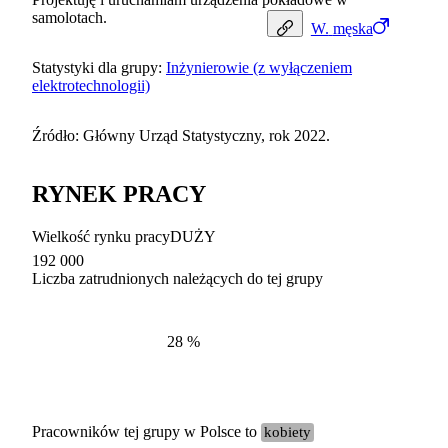
samolotach.
W.
męska
Statystyki dla grupy:
Inżynierowie (z wyłączeniem
elektrotechnologii)
Źródło: Główny Urząd Statystyczny, rok 2022.
RYNEK PRACY
Wielkość rynku pracy
DUŻY
192 000
Liczba zatrudnionych należących do tej grupy
Struktur
według zawodów, 2022
28
%
Pracowników tej grupy w Polsce to
kobiety