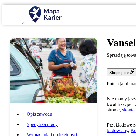
Vansel
Sprzedaję tow
Skopiuj link
Potencjalni pr
Nie mamy jeszc
kwalifikacjach.
stronie,
skontak
Opis zawodu
Specyfika pracy
Przykładowe z
budowlany
,
Ku
Wymagania i umiejętności