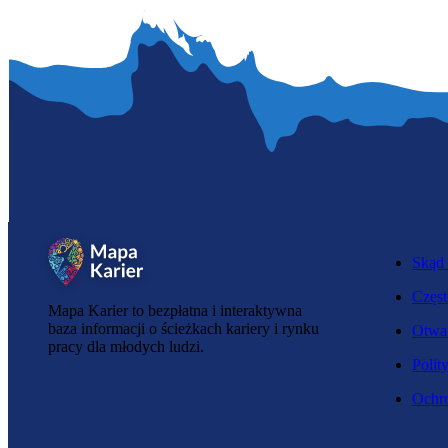
Skąd 
Częst
Mapa Karier to bezpłatna i interaktywna
baza informacji o ścieżkach kariery i rynku
Otwar
pracy dla młodych ludzi.
Polit
Ochro