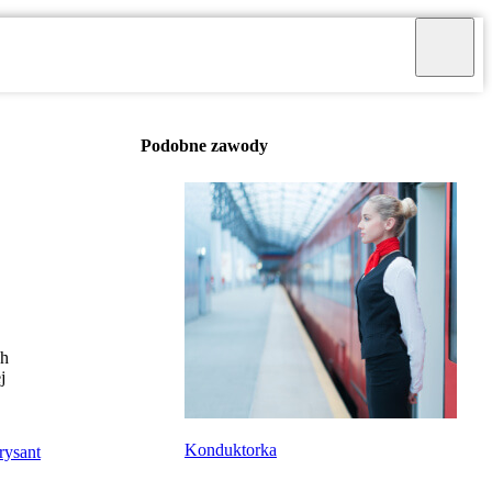
Podobne zawody
ch
j
Konduktorka
rysant