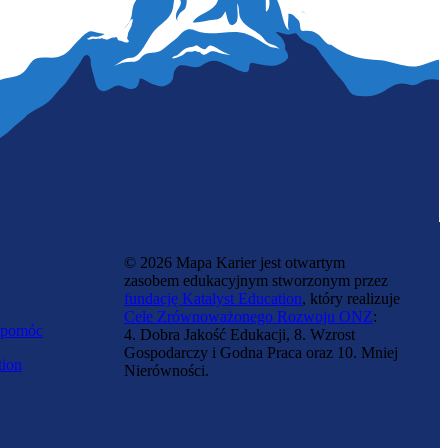
Przedstawicielka handlowa
© 2026 Mapa Karier jest otwartym
zasobem edukacyjnym stworzonym przez
fundację Katalyst Education
, który realizuje
Cele Zrównoważonego Rozwoju ONZ
:
 pomóc
4. Dobra Jakość Edukacji, 8. Wzrost
Gospodarczy i Godna Praca oraz 10. Mniej
tion
Nierówności.
Przedstawicielka medyczna