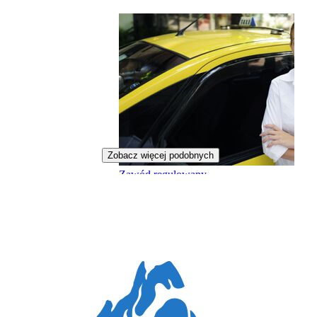
Zobacz więcej podobnych
Zawód regulowany
Taksówkarka