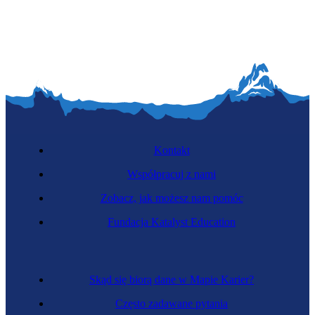
Groomer
Kontakt
Współpracuj z nami
Zobacz, jak możesz nam pomóc
Zawód przyszłości
Fundacja Katalyst Education
Projektant usprawnień ludzkiego ciała
Skąd się biorą dane w Mapie Karier?
Często zadawane pytania