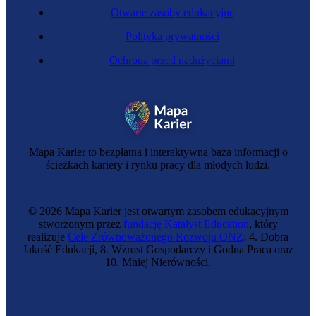
Otwarte zasoby edukacyjne
Polityka prywatności
Ochrona przed nadużyciami
Tatuażysta
Mapa Karier to bezpłatna i interaktywna baza informacji o
ścieżkach kariery i rynku pracy dla młodych ludzi.
© 2026 Mapa Karier jest otwartym zasobem edukacyjnym
stworzonym przez
fundację Katalyst Education
, który
realizuje
Cele Zrównoważonego Rozwoju ONZ
: 4. Dobra
Jakość Edukacji, 8. Wzrost Gospodarczy i Godna Praca oraz
10. Mniej Nierówności.