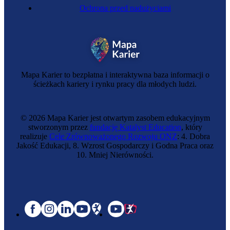
Ochrona przed nadużyciami
Mapa Karier to bezpłatna i interaktywna baza informacji o
ścieżkach kariery i rynku pracy dla młodych ludzi.
© 2026 Mapa Karier jest otwartym zasobem edukacyjnym
stworzonym przez
fundację Katalyst Education
, który
realizuje
Cele Zrównoważonego Rozwoju ONZ
: 4. Dobra
Jakość Edukacji, 8. Wzrost Gospodarczy i Godna Praca oraz
10. Mniej Nierówności.