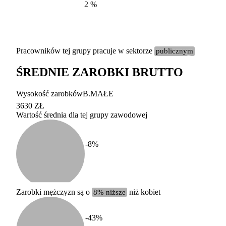
2
%
Pracowników tej grupy pracuje w sektorze
publicznym
ŚREDNIE ZAROBKI BRUTTO
Etykieta
Zakres wart
Wysokość zarobków
B.MAŁE
b. duży
powyżej 200 tysięcy za
3630 ZŁ
Wartość średnia dla tej grupy zawodowej
duży
100-200 tysięcy zatrud
średni
20-100 tysięcy zatrudn
mały
5-20 tysięcy zatrudnion
c
-8
%
miesięczne 
b. mały
poniżej 5 tysięcy zatru
uśrednione
do której 
Urzędu Sta
Zarobki mężczyzn są o
8% niższe
niż kobiet
według zaw
-43
%