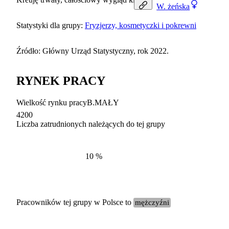
W.
żeńska
Statystyki dla grupy:
Fryzjerzy, kosmetyczki i pokrewni
Źródło: Główny Urząd Statystyczny, rok 2022.
RYNEK PRACY
Wielkość rynku pracy
B.MAŁY
4200
Liczba zatrudnionych należących do tej grupy
Struktur
według zawodów, 2022
10
%
Pracowników tej grupy w Polsce to
mężczyźni