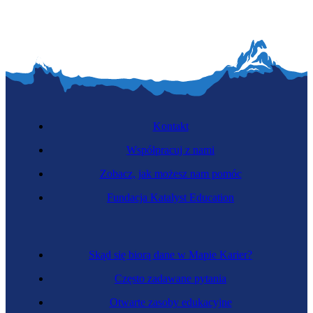
Kontakt
Współpracuj z nami
Zobacz, jak możesz nam pomóc
Fundacja Katalyst Education
Skąd się biorą dane w Mapie Karier?
Często zadawane pytania
Otwarte zasoby edukacyjne