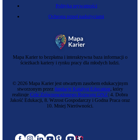
Polityka prywatności
Ochrona przed nadużyciami
Mapa Karier to bezpłatna i interaktywna baza informacji o
ścieżkach kariery i rynku pracy dla młodych ludzi.
© 2026 Mapa Karier jest otwartym zasobem edukacyjnym
stworzonym przez
fundację Katalyst Education
, który
realizuje
Cele Zrównoważonego Rozwoju ONZ
: 4. Dobra
Jakość Edukacji, 8. Wzrost Gospodarczy i Godna Praca oraz
10. Mniej Nierówności.