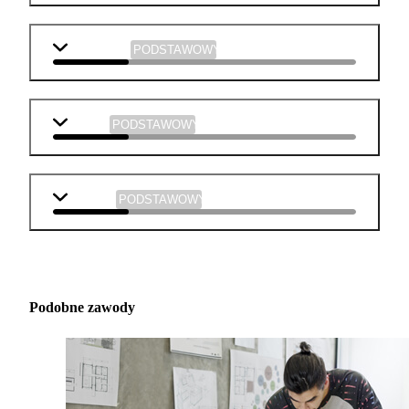
informatyka
PODSTAWOWY
muzyka
PODSTAWOWY
technika
PODSTAWOWY
Podobne zawody