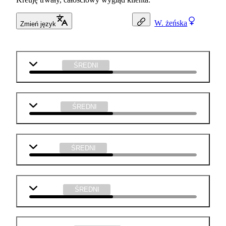
W.
żeńska
Zmień język
j. polski
ŚREDNI
biologia
ŚREDNI
chemia
ŚREDNI
plastyka
ŚREDNI