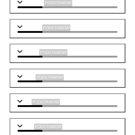
matematyka
PODSTAWOWY
j. angielski
PODSTAWOWY
geografia
PODSTAWOWY
historia
PODSTAWOWY
WOS
PODSTAWOWY
fizyka
PODSTAWOWY