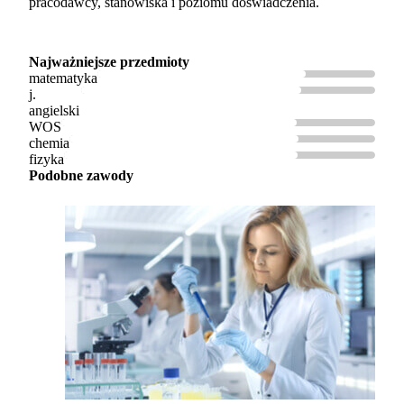
pracodawcy, stanowiska i poziomu doświadczenia.
Najważniejsze przedmioty
matematyka
j.
angielski
WOS
chemia
fizyka
Podobne zawody