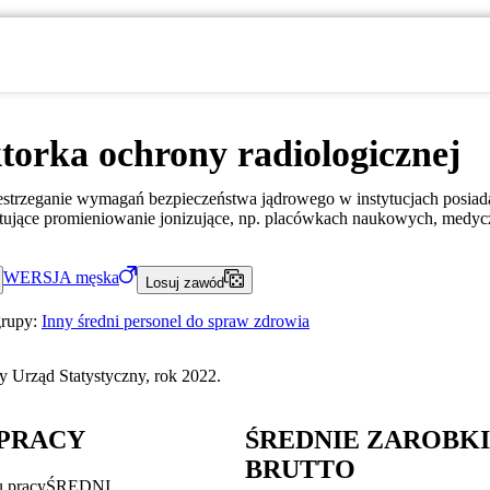
torka ochrony radiologicznej
estrzeganie wymagań bezpieczeństwa jądrowego w instytucjach posiad
itujące promieniowanie jonizujące, np. placówkach naukowych, medyc
WERSJA
męska
Losuj zawód
grupy:
Inny średni personel do spraw zdrowia
 Urząd Statystyczny, rok 2022.
PRACY
ŚREDNIE ZAROBK
BRUTTO
u pracy
ŚREDNI