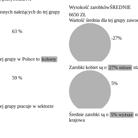
Wysokość zarobków
ŚREDNIE
ionych należących do tej grupy
6650 ZŁ
Wartość średnia dla tej grupy zaw
Struktura wynagrodzeń
według zawodów, 2022
63
%
-27
%
ej grupy w Polsce to
kobiety
Zarobki kobiet są o
27% niższe
ni
59
%
5
%
j grupy pracuje w sektorze
Średnie zarobki są o
5% wyższe
ni
krajowa
Etykieta
Zakres wartości