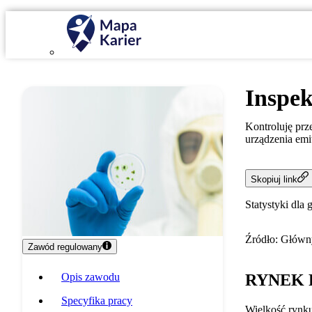
Inspek
Kontroluję prz
urządzenia em
Skopiuj link
Statystyki dla 
Źródło: Główny
Zawód regulowany
Opis zawodu
RYNEK 
Specyfika pracy
Wielkość rynk