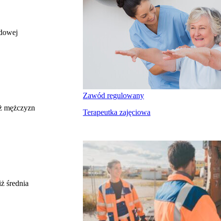
odowej
całkowite wynagrodzenie
miesięczne brutto nie dla tego zawodu, lecz
uśrednione dla wszystkich zawodów z grupy,
do której należy ten zawód według Głównego
Urzędu Statystycznego
Struktura wynagrodzeń
Zawód regulowany
według zawodów, 2022
ż mężczyzn
Terapeutka zajęciowa
Etykieta
Zakres wartości
b. małe
poniżej 4500 zł
małe
4500 zł – 5999 zł
średnie
6000 zł – 7499 zł
duże
7500 zł – 8999 zł
ż średnia
b. duże
9000 zł i więcej