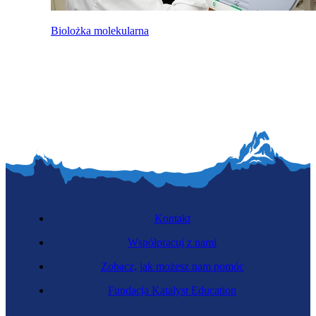
Biolożka molekularna
Kontakt
Współpracuj z nami
Zobacz, jak możesz nam pomóc
Fundacja Katalyst Education