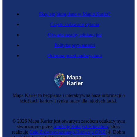
Skąd się biorą dane w Mapie Karier?
Często zadawane pytania
Otwarte zasoby edukacyjne
Polityka prywatności
Ochrona przed nadużyciami
Mapa Karier to bezpłatna i interaktywna baza informacji o
ścieżkach kariery i rynku pracy dla młodych ludzi.
© 2026 Mapa Karier jest otwartym zasobem edukacyjnym
stworzonym przez
fundację Katalyst Education
, który
realizuje
Cele Zrównoważonego Rozwoju ONZ
: 4. Dobra