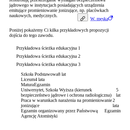
jądrowego w instytucjach posiadających urządzenia
emitujące promieniowanie jonizujące, np. placówkach
naukowych, medycznych.
W.
męska
Poniżej pokażemy Ci kilka przykładowych propozycji
dojścia do tego zawodu.
Przykładowa ścieżka edukacyjna 1
Przykładowa ścieżka edukacyjna 2
Przykładowa ścieżka edukacyjna 3
Szkoła Podstawowa
8 lat
Liceum
4 lata
Matura
Egzamin
Uniwersytet, Szkoła Wyższa (kierunek
5
bezpieczeństwo jądrowe i ochrona radiologiczna)
lat
Praca w warunkach narażenia na promieniowanie
2
jonizujące
lata
Egzamin organizowany przez Państwową
Egzamin
Agencję Atomistyki