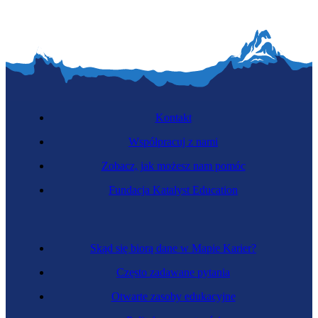
Kontakt
Współpracuj z nami
Zobacz, jak możesz nam pomóc
Fundacja Katalyst Education
Skąd się biorą dane w Mapie Karier?
Często zadawane pytania
Otwarte zasoby edukacyjne