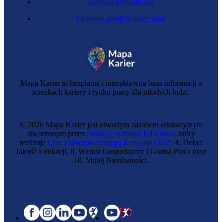
Polityka prywatności
Ochrona przed nadużyciami
Mapa Karier to bezpłatna i interaktywna baza informacji o
ścieżkach kariery i rynku pracy dla młodych ludzi.
© 2026 Mapa Karier jest otwartym zasobem edukacyjnym
stworzonym przez
fundację Katalyst Education
, który
realizuje
Cele Zrównoważonego Rozwoju ONZ
: 4. Dobra
Jakość Edukacji, 8. Wzrost Gospodarczy i Godna Praca oraz
10. Mniej Nierówności.