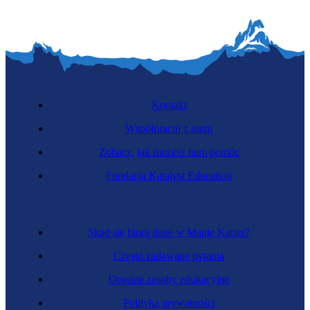
Kontakt
Współpracuj z nami
Zobacz, jak możesz nam pomóc
Fundacja Katalyst Education
Skąd się biorą dane w Mapie Karier?
Często zadawane pytania
Otwarte zasoby edukacyjne
Polityka prywatności