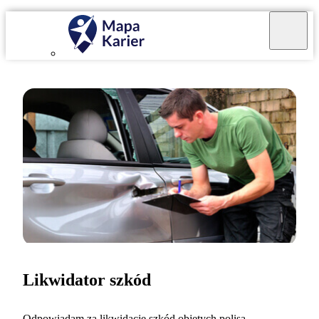
Likwidator szkód
Odpowiadam za likwidację szkód objętych polisą