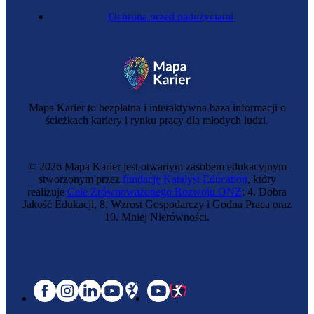
Ochrona przed nadużyciami
Mapa Karier to bezpłatna i interaktywna baza informacji o
ścieżkach kariery i rynku pracy dla młodych ludzi.
© 2026 Mapa Karier jest otwartym zasobem edukacyjnym
stworzonym przez
fundację Katalyst Education
, który
realizuje
Cele Zrównoważonego Rozwoju ONZ
: 4. Dobra
Jakość Edukacji, 8. Wzrost Gospodarczy i Godna Praca oraz
10. Mniej Nierówności.