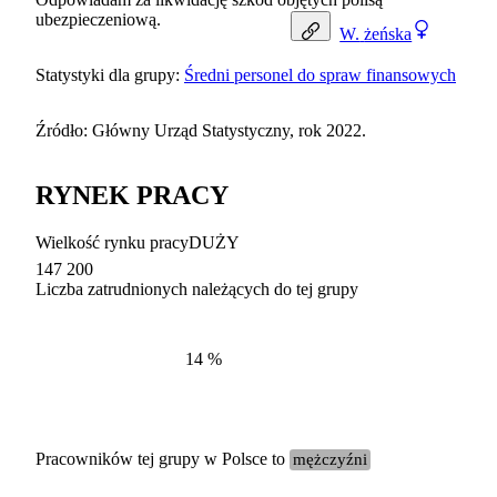
ubezpieczeniową.
W.
żeńska
Statystyki dla grupy:
Średni personel do spraw finansowych
Źródło: Główny Urząd Statystyczny, rok 2022.
RYNEK PRACY
Wielkość rynku pracy
DUŻY
147 200
Liczba zatrudnionych należących do tej grupy
Struktur
według zawodów, 2022
14
%
Pracowników tej grupy w Polsce to
mężczyźni