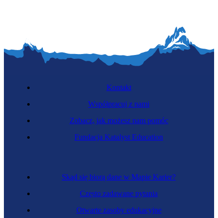
Kontakt
Współpracuj z nami
Zobacz, jak możesz nam pomóc
Fundacja Katalyst Education
Skąd się biorą dane w Mapie Karier?
Często zadawane pytania
Otwarte zasoby edukacyjne