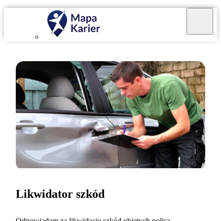
Likwidator szkód
Odpowiadam za likwidację szkód objętych polisą