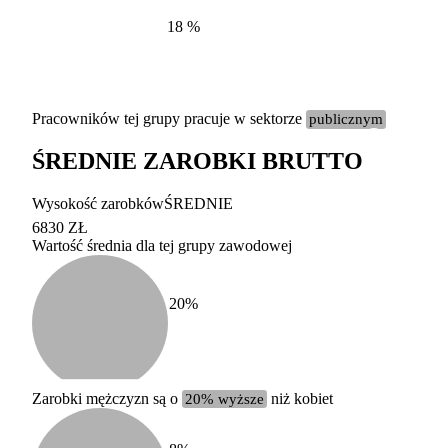
18
%
Pracowników tej grupy pracuje w sektorze
publicznym
ŚREDNIE ZAROBKI BRUTTO
Etykieta
Zakres wart
Wysokość zarobków
ŚREDNIE
b. duży
powyżej 200 tysięcy za
6830 ZŁ
Wartość średnia dla tej grupy zawodowej
duży
100-200 tysięcy zatrud
średni
20-100 tysięcy zatrudn
mały
5-20 tysięcy zatrudnion
c
20
%
miesięczne 
b. mały
poniżej 5 tysięcy zatru
uśrednione
do której 
Urzędu Sta
Zarobki mężczyzn są o
20% wyższe
niż kobiet
według zaw