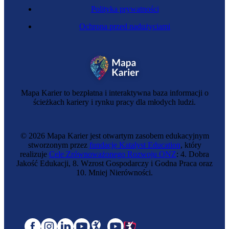
Polityka prywatności
Ochrona przed nadużyciami
Mapa Karier to bezpłatna i interaktywna baza informacji o
ścieżkach kariery i rynku pracy dla młodych ludzi.
© 2026 Mapa Karier jest otwartym zasobem edukacyjnym
stworzonym przez
fundację Katalyst Education
, który
realizuje
Cele Zrównoważonego Rozwoju ONZ
: 4. Dobra
Jakość Edukacji, 8. Wzrost Gospodarczy i Godna Praca oraz
10. Mniej Nierówności.