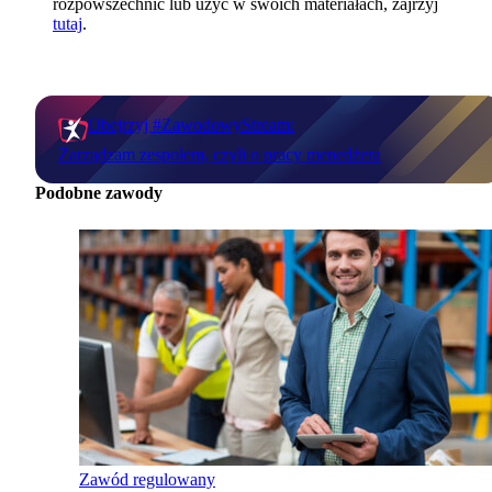
rozpowszechnić lub użyć w swoich materiałach, zajrzyj
tutaj
.
Obejrzyj #ZawodowyStream:
Zarządzam zespołem, czyli o pracy menedżera
Podobne zawody
Zawód regulowany