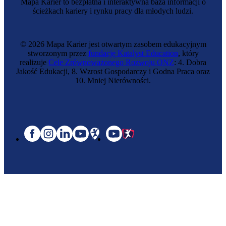
Mapa Karier to bezpłatna i interaktywna baza informacji o
ścieżkach kariery i rynku pracy dla młodych ludzi.
© 2026 Mapa Karier jest otwartym zasobem edukacyjnym
stworzonym przez
fundację Katalyst Education
, który
realizuje
Cele Zrównoważonego Rozwoju ONZ
: 4. Dobra
Jakość Edukacji, 8. Wzrost Gospodarczy i Godna Praca oraz
10. Mniej Nierówności.