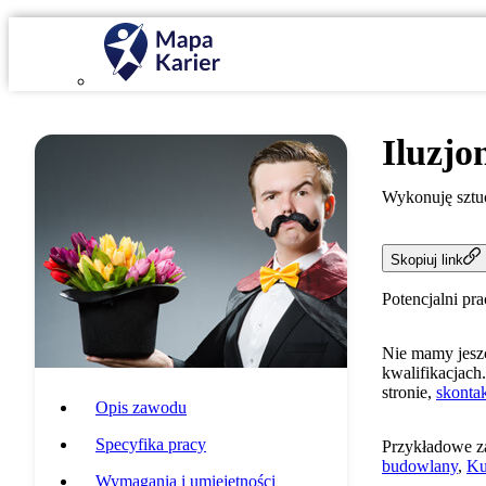
Iluzjo
Wykonuję sztuc
Skopiuj link
Potencjalni pr
Nie mamy jeszc
kwalifikacjach.
stronie,
skontak
Opis zawodu
Specyfika pracy
Przykładowe z
budowlany
,
Ku
Wymagania i umiejętności