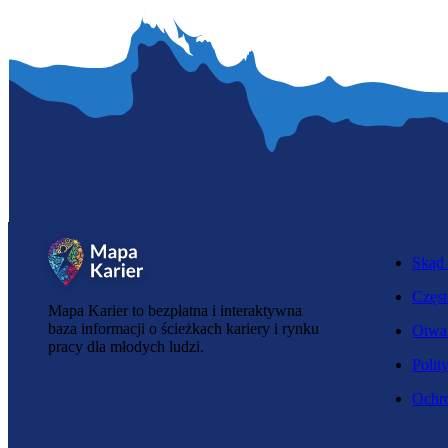
Skąd 
Częst
Mapa Karier to bezpłatna i interaktywna
baza informacji o ścieżkach kariery i rynku
Otwar
pracy dla młodych ludzi.
Polit
Ochro