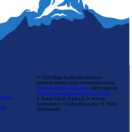
Aktor lalkarz
© 2026 Mapa Karier jest otwartym
zasobem edukacyjnym stworzonym przez
fundację Katalyst Education
, który realizuje
Cele Zrównoważonego Rozwoju ONZ
:
 pomóc
4. Dobra Jakość Edukacji, 8. Wzrost
Gospodarczy i Godna Praca oraz 10. Mniej
tion
Nierówności.
Konferansjer