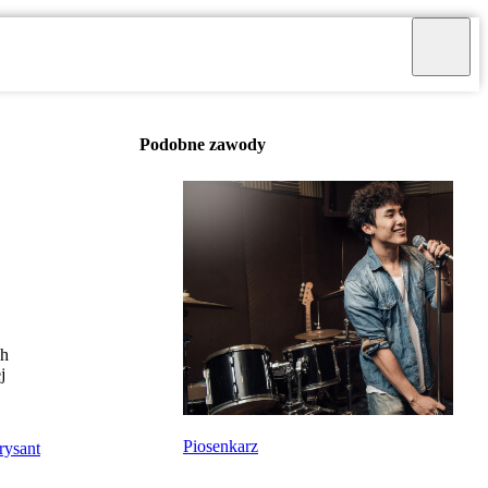
Podobne zawody
ch
j
Piosenkarz
rysant