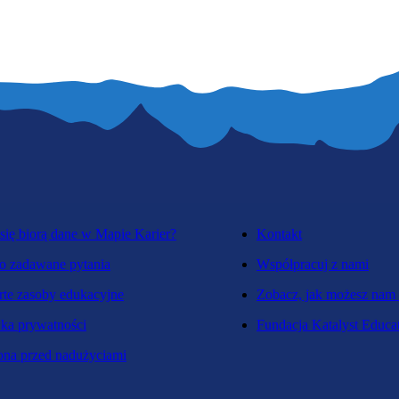
się biorą dane w Mapie Karier?
Kontakt
o zadawane pytania
Współpracuj z nami
te zasoby edukacyjne
Zobacz, jak możesz nam
yka prywatności
Fundacja Katalyst Educa
na przed nadużyciami