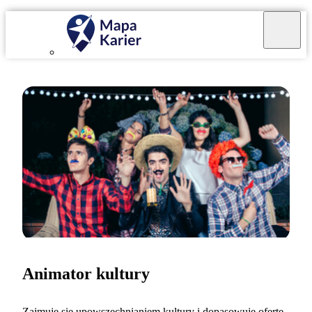
Animator kultury
Zajmuję się upowszechnianiem kultury i dopasowuję ofertę