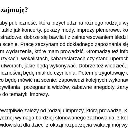
 zajmuję?
aby publiczność, która przychodzi na różnego rodzaju w
, takie jak koncerty, pokazy mody, imprezy plenerowe, ko
stradowe, dobrze się bawiła i z zainteresowaniem śledził
na scenie. Pracę zaczynam od dokładnego zapoznania si
m wydarzenia, które mam prowadzić. Gromadzę też inf
uzykach, wokalistach, kabareciarzach czy stand-uperach
o utworach, jakie będą wykonywać. Dobrze też wiedzieć, 
licznością będę miał do czynienia. Potem przygotowuję 
 co będę mówić na scenie: zapowiedzi kolejnych wykonaw
zywitania i pożegnania widzów, zabawne anegdoty, żart
 do tematyki imprezy.
iewątpliwie zależy od rodzaju imprezy, którą prowadzę. 
ycznej wymaga bardziej stonowanego zachowania, z kol
idowiska dla dzieci z okazji rozpoczęcia wakacji mój w