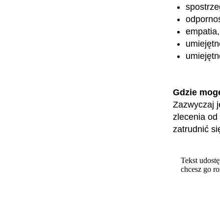
spostrz
odpornoś
empatia,
umiejętn
umiejętn
Gdzie mog
Zazwyczaj j
zlecenia od
zatrudnić si
Tekst udostę
chcesz go r