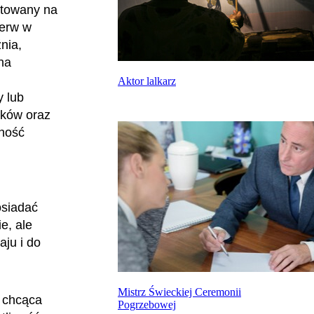
otowany na
zerw w
nia,
na
Aktor lalkarz
 lub
sków oraz
zność
osiadać
e, ale
ju i do
Mistrz Świeckiej Ceremonii
 chcąca
Pogrzebowej