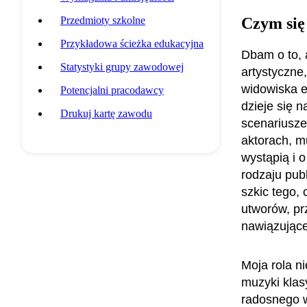
Przedmioty szkolne
Czym się
Przykładowa ścieżka edukacyjna
Dbam o to, 
Statystyki grupy zawodowej
artystyczne
widowiska e
Potencjalni pracodawcy
dzieje się 
Drukuj kartę zawodu
scenariusze
aktorach, m
wystąpią i 
rodzaju pub
szkic tego,
utworów, pr
nawiązujące
Moja rola n
muzyki klas
radosnego w