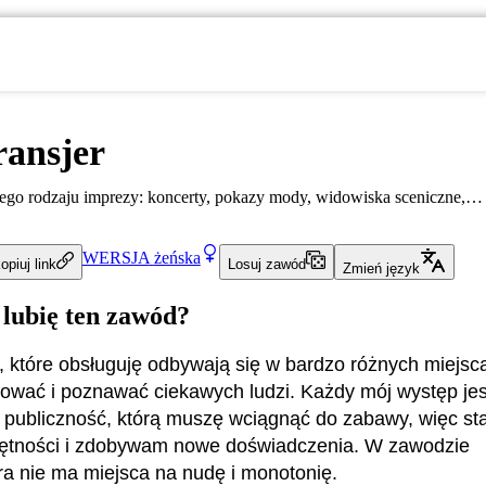
ransjer
ego rodzaju imprezy: koncerty, pokazy mody, widowiska sceniczne,…
WERSJA
żeńska
opiuj link
Losuj zawód
Zmień język
 lubię ten zawód?
 które obsługuję odbywają się w bardzo różnych miejs
ować i poznawać ciekawych ludzi. Każdy mój występ jest
st publiczność, którą muszę wciągnąć do zabawy, więc st
jętności i zdobywam nowe doświadczenia. W zawodzie
ra nie ma miejsca na nudę i monotonię.