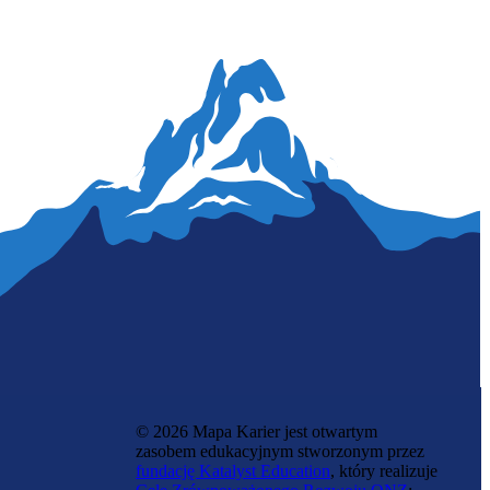
© 2026 Mapa Karier jest otwartym
zasobem edukacyjnym stworzonym przez
fundację Katalyst Education
, który realizuje