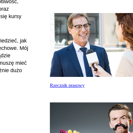
tliwość,
oraz
się kursy
edzieć, jak
dechowe. Mój
ądzie
 muszę mieć
żnie dużo
Rzecznik prasowy