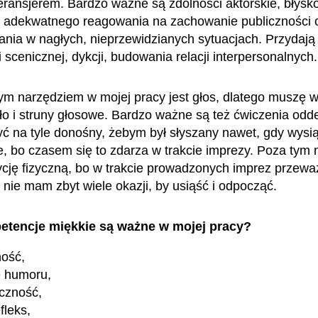
eransjerem. Bardzo ważne są zdolności aktorskie, błysko
 adekwatnego reagowania na zachowanie publiczności 
nia w nagłych, nieprzewidzianych sytuacjach. Przydają 
 scenicznej, dykcji, budowania relacji interpersonalnych.
 narzędziem w mojej pracy jest głos, dlatego muszę wi
ło i struny głosowe. Bardzo ważne są też ćwiczenia od
yć na tyle donośny, żebym był słyszany nawet, gdy wysi
e, bo czasem się to zdarza w trakcie imprezy. Poza tym
cję fizyczną, bo w trakcie prowadzonych imprez przewa
 nie mam zbyt wiele okazji, by usiąść i odpocząć.
etencje miękkie są ważne w mojej pracy?
ność,
e humoru,
czność,
fleks,