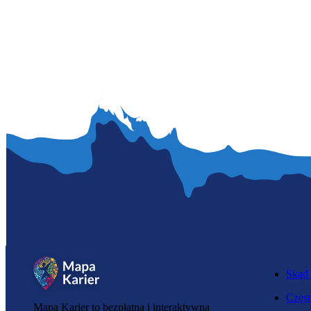
Skąd 
Częst
Mapa Karier to bezpłatna i interaktywna