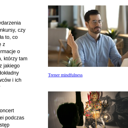
ydarzenia
nkursy, czy
a to, co
ę z
ormacje o
, którzy tam
z jakiego
dokładny
Trener mindfulness
ców i ich
y
Koncert
ei podczas
ystęp