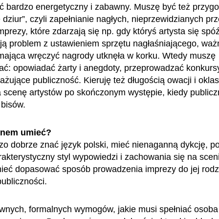
ć bardzo energetyczny i zabawny. Muszę być też przyg
 dziur”, czyli zapełnianie nagłych, nieprzewidzianych pr
prezy, które zdarzają się np. gdy któryś artysta się spóź
ją problem z ustawieniem sprzętu nagłaśniającego, waż
mająca wręczyć nagrody utknęła w korku. Wtedy muszę
ć: opowiadać żarty i anegdoty, przeprowadzać konkursy
żujące publiczność. Kieruję też długością owacji i okla
 scenę artystów po skończonym występie, kiedy public
bisów.
enem umieć?
o dobrze znać język polski, mieć nienaganną dykcję, p
rakterystyczny styl wypowiedzi i zachowania się na sceni
eć dopasować sposób prowadzenia imprezy do jej rodza
ubliczności.
wnych, formalnych wymogów, jakie musi spełniać osoba