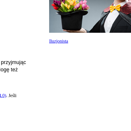
Iluzjonista
 przyjmując
Mogę też
.0)
. Jeśli