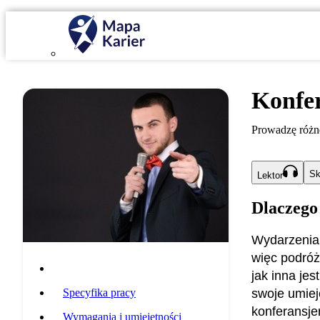
Konfe
Prowadzę różn
Sk
Lektor
Dlaczego
Wydarzenia,
więc podróż
Opis zawodu
jak inna je
Specyfika pracy
swoje umie
konferansje
Wymagania i umiejętności