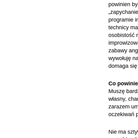
powinien by
„zapychanie
programie im
technicy ma
osobistość 
improwizowa
zabawy anga
wywołuję na
domaga się 
Co powini
Muszę bardz
własny, cha
zarazem umi
oczekiwań p
Nie ma szty