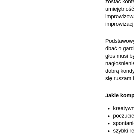
zostać konf
umiejętność
improwizowa
improwizacji
Podstawowym
dbać o gard
głos musi b
nagłośnieni
dobrą kondy
się ruszam i
Jakie komp
kreatyw
poczuci
spontani
szybki re