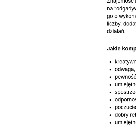
Znajomość ma
na “odgadywa
go o wykona
liczby, dod
działań.
Jakie komp
kreatyw
odwaga,
pewność 
umiejętn
spostrz
odpornoś
poczuci
dobry ref
umiejętn