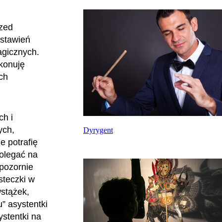
rzed
dstawień
magicznych.
ykonuję
ch
ch i
ych,
Dyrygent
e potrafię
polegać na
 pozornie
steczki w
wstążek,
u” asystentki
ystentki na