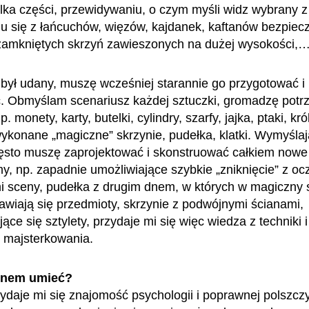
kilka części, przewidywaniu, o czym myśli widz wybrany z
u się z łańcuchów, więzów, kajdanek, kaftanów bezpiec
 zamkniętych skrzyń zawieszonych na dużej wysokości,
był udany, muszę wcześniej starannie go przygotować i
. Obmyślam scenariusz każdej sztuczki, gromadzę potr
. monety, karty, butelki, cylindry, szarfy, jajka, ptaki, król
wykonane „magiczne” skrzynie, pudełka, klatki. Wymyśla
zęsto muszę zaprojektować i skonstruować całkiem nowe
y, np. zapadnie umożliwiające szybkie „zniknięcie” z o
 sceny, pudełka z drugim dnem, w których w magiczny
jawiają się przedmioty, skrzynie z podwójnymi ścianami,
e się sztylety, przydaje mi się więc wiedza z techniki i
ć majsterkowania.
enem umieć?
ydaje mi się znajomość psychologii i poprawnej polszcz