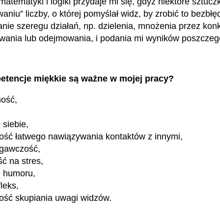
tematyki i logiki przydaje mi się, gdyż niektóre sztuczk
niu” liczby, o której pomyślał widz, by zrobić to bezbłę
nie szeregu działań, np. dzielenia, mnożenia przez kon
awania lub odejmowania, i podania mi wyników poszczeg
etencje miękkie są ważne w mojej pracy?
ność,
siebie,
ość łatwego nawiązywania kontaktów z innymi,
egawczość,
ć na stres,
e humoru,
leks,
ość skupiania uwagi widzów.