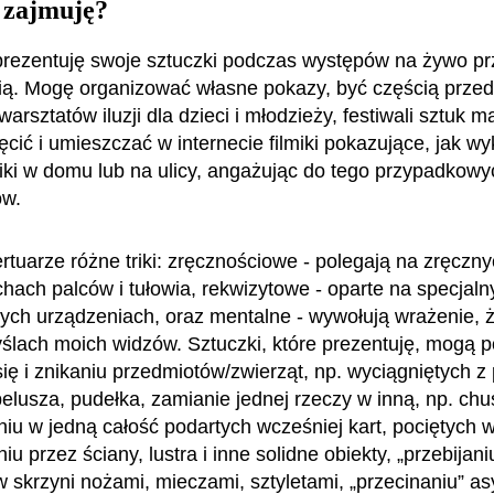
 zajmuję?
rezentuję swoje sztuczki podczas występów na żywo p
ią. Mogę organizować własne pokazy, być częścią prze
arsztatów iluzji dla dzieci i młodzieży, festiwali sztuk 
ęcić i umieszczać w internecie filmiki pokazujące, jak w
riki w domu lub na ulicy, angażując do tego przypadkowy
ów.
tuarze różne triki: zręcznościowe - polegają na zręczny
chach palców i tułowia, rekwizytowe - oparte na specjaln
ch urządzeniach, oraz mentalne - wywołują wrażenie, ż
ślach moich widzów. Sztuczki, które prezentuję, mogą 
się i znikaniu przedmiotów/zwierząt, np. wyciągniętych z
elusza, pudełka, zamianie jednej rzeczy w inną, np. chu
eniu w jedną całość podartych wcześniej kart, pociętych 
u przez ściany, lustra i inne solidne obiekty, „przebijani
 skrzyni nożami, mieczami, sztyletami, „przecinaniu” as