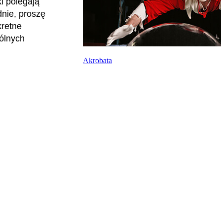
i polegają
dnie, proszę
kretne
ólnych
Akrobata