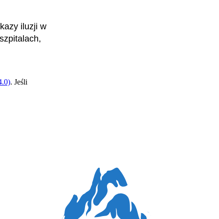
azy iluzji w
szpitalach,
.0)
. Jeśli