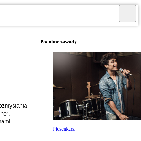
Podobne zawody
rozmyślania
one”.
 sami
Piosenkarz