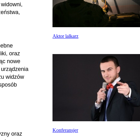
 widowni,
zeństwa,
…
Aktor lalkarz
zebne
iki, oraz
jąc nowe
 urządzenia
czu widzów
 sposób
Konferansjer
yzny oraz