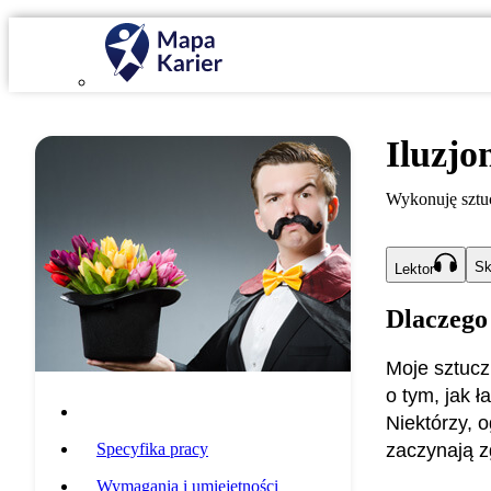
Iluzjo
Wykonuję sztuc
Sk
Lektor
Dlaczego
Moje sztuczk
o tym, jak ł
Opis zawodu
Niektórzy, 
Specyfika pracy
zaczynają zgł
Wymagania i umiejętności