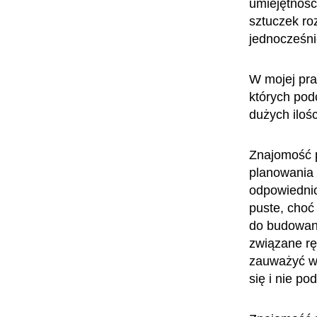
umiejętność
sztuczek ro
jednocześni
W mojej pra
których po
dużych ilośc
Znajomość p
planowania 
odpowiednio
puste, choć
do budowani
związane rę
zauważyć w 
się i nie po