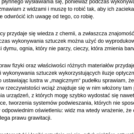
 płynnego wysławiania się, ponieważ podczas wykonyw
zmawiam z widzami i muszę to robić tak, aby ich zacieka
e odwrócić ich uwagę od tego, co robię.
cy przydaje się wiedza z chemii, a zwłaszcza znajomość
dczas wykonywania sztuczek można użyć do wyproduko
i dymu, ognia, który nie parzy, cieczy, która zmienia ba
raw fizyki oraz właściwości różnych materiałów przydaje
i wykonywania sztuczek wykorzystujących iluzje optyczn
 ustawiając lustra w „magicznym” pudełku sprawiam, że
 w rzeczywistości wciąż znajduje się w nim włożony tam 
a urządzeń, z których mogę szybko wydostać się nawe
ce, tworzenia systemów podwieszania, których nie spos
odpowiednim oświetleniu: widz ma wtedy wrażenie, że 
dlega prawu grawitacji.