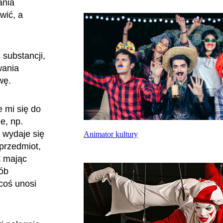
ania
wić, a
 substancji,
wania
rwę.
 mi się do
e, np.
 wydaje się
Animator kultury
przedmiot,
t mając
ób
coś unosi