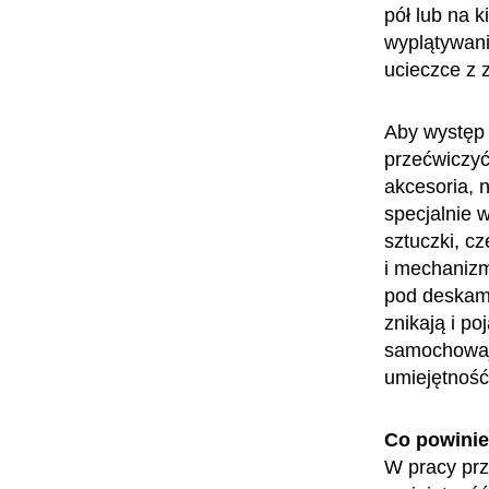
pół lub na 
wyplątywani
ucieczce z
Aby występ 
przećwiczyć
akcesoria, np
specjalnie 
sztuczki, c
i mechanizm
pod deskami
znikają i po
samochowając
umiejętnoś
Co powini
W pracy prz