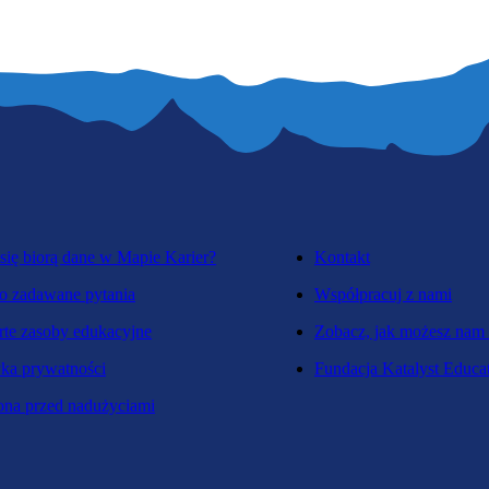
się biorą dane w Mapie Karier?
Kontakt
o zadawane pytania
Współpracuj z nami
te zasoby edukacyjne
Zobacz, jak możesz nam
yka prywatności
Fundacja Katalyst Educa
na przed nadużyciami