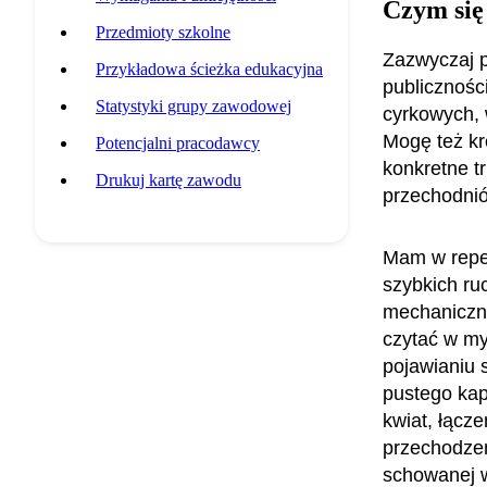
Czym się
Przedmioty szkolne
Zazwyczaj p
Przykładowa ścieżka edukacyjna
publicznośc
Statystyki grupy zawodowej
cyrkowych, w
Mogę też kr
Potencjalni pracodawcy
konkretne t
Drukuj kartę zawodu
przechodni
Mam w reper
szybkich ru
mechaniczny
czytać w my
pojawianiu 
pustego kap
kwiat, łącz
przechodzeni
schowanej w