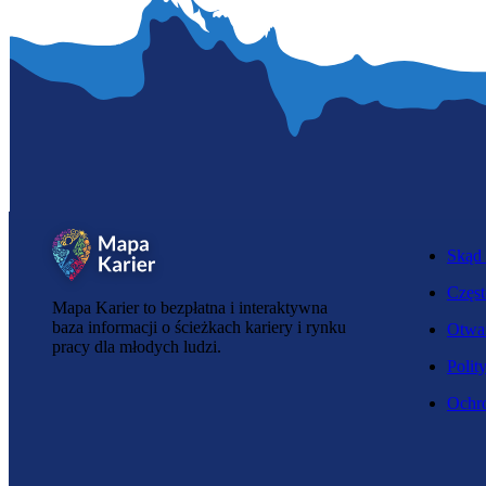
Skąd 
Częst
Mapa Karier to bezpłatna i interaktywna
baza informacji o ścieżkach kariery i rynku
Otwar
pracy dla młodych ludzi.
Polit
Ochro