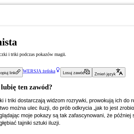
nista
zki i triki podczas pokazów magii.
WERSJA
żeńska
opiuj link
Losuj zawód
Zmień język
 lubię ten zawód?
i i triki dostarczają widzom rozrywki, prowokują ich do 
atwo można ulec iluzji, do prób odkrycia „jak to jest zrobi
oglądając moje pokazy są tak zafascynowani, że później
ębiać tajniki sztuki iluzji.