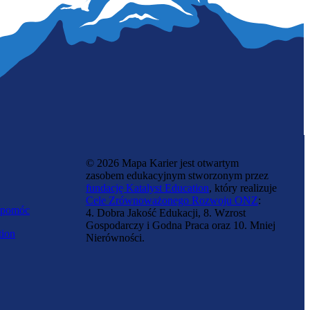
© 2026 Mapa Karier jest otwartym
zasobem edukacyjnym stworzonym przez
fundację Katalyst Education
, który realizuje
Cele Zrównoważonego Rozwoju ONZ
:
 pomóc
4. Dobra Jakość Edukacji, 8. Wzrost
Gospodarczy i Godna Praca oraz 10. Mniej
tion
Nierówności.