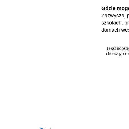
Gdzie mog
Zazwyczaj p
szkołach, p
domach wese
Tekst udostę
chcesz go r