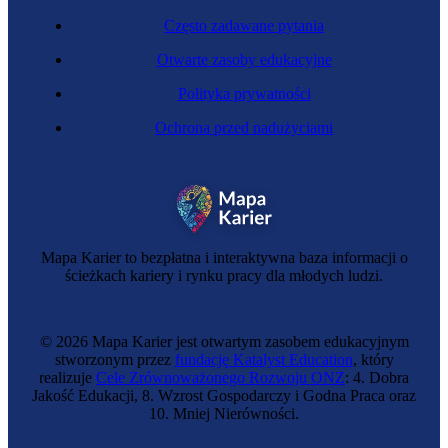
Często zadawane pytania
Otwarte zasoby edukacyjne
Polityka prywatności
Ochrona przed nadużyciami
Mapa Karier to bezpłatna i interaktywna baza informacji o
ścieżkach kariery i rynku pracy dla młodych ludzi.
© 2026 Mapa Karier jest otwartym zasobem edukacyjnym
stworzonym przez
fundację Katalyst Education
, który
realizuje
Cele Zrównoważonego Rozwoju ONZ
: 4. Dobra
Jakość Edukacji, 8. Wzrost Gospodarczy i Godna Praca oraz
10. Mniej Nierówności.