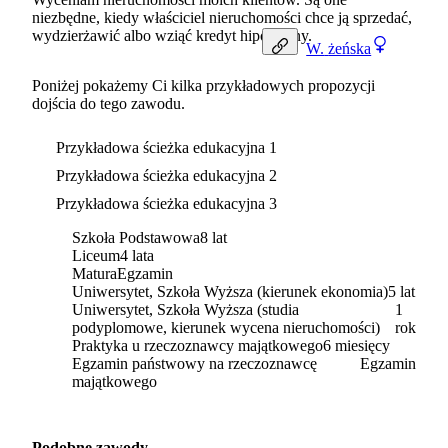
niezbędne, kiedy właściciel nieruchomości chce ją sprzedać,
wydzierżawić albo wziąć kredyt hipoteczny.
W.
żeńska
Poniżej pokażemy Ci kilka przykładowych propozycji
dojścia do tego zawodu.
Przykładowa ścieżka edukacyjna 1
Przykładowa ścieżka edukacyjna 2
Przykładowa ścieżka edukacyjna 3
Szkoła Podstawowa
8 lat
Liceum
4 lata
Matura
Egzamin
Uniwersytet, Szkoła Wyższa (kierunek ekonomia)
5 lat
Uniwersytet, Szkoła Wyższa (studia
1
podyplomowe, kierunek wycena nieruchomości)
rok
Praktyka u rzeczoznawcy majątkowego
6 miesięcy
Egzamin państwowy na rzeczoznawcę
Egzamin
majątkowego
Podobne zawody