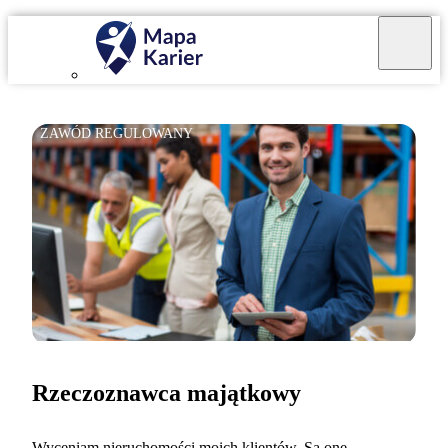
ZAWÓD REGULOWANY
Rzeczoznawca majątkowy
Wyceniam nieruchomości moich klientów. Są one