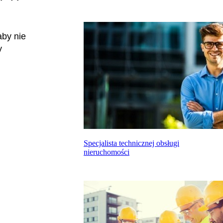
aby nie
y
Specjalista technicznej obsługi
nieruchomości