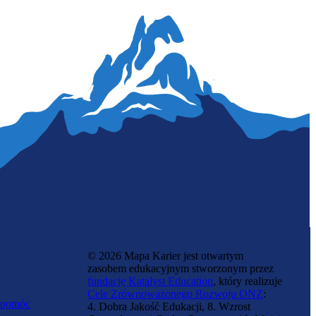
© 2026 Mapa Karier jest otwartym
zasobem edukacyjnym stworzonym przez
fundację Katalyst Education
, który realizuje
Cele Zrównoważonego Rozwoju ONZ
:
 pomóc
4. Dobra Jakość Edukacji, 8. Wzrost