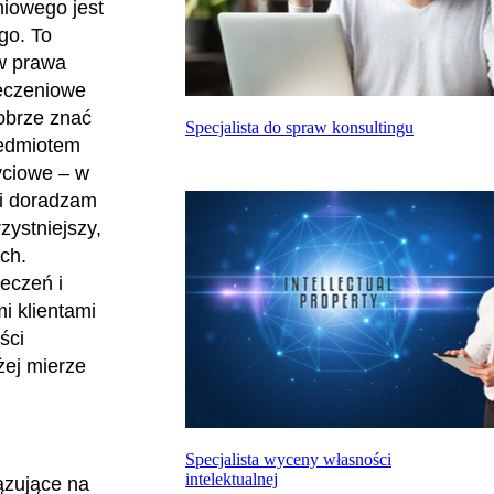
iowego jest
go. To
w prawa
ieczeniowe
obrze znać
Specjalista do spraw konsultingu
zedmiotem
yciowe – w
 i doradzam
zystniejszy,
ch.
eczeń i
i klientami
ści
żej mierze
Specjalista wyceny własności
intelektualnej
ązujące na