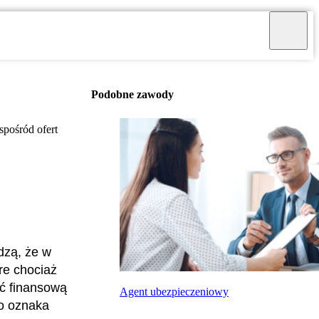
Podobne zawody
pośród ofert
dzą, że w
re chociaż
ść finansową
Agent ubezpieczeniowy
to oznaka