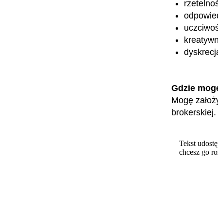
rzetelno
odpowied
uczciwoś
kreatyw
dyskrecj
Gdzie mog
Mogę założy
brokerskiej.
Tekst udostę
chcesz go r