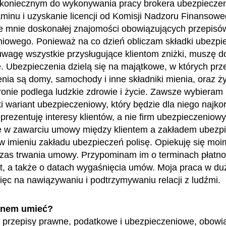
koniecznym do wykonywania pracy brokera ubezpieczen
minu i uzyskanie licencji od Komisji Nadzoru Finansowe
 mnie doskonałej znajomości obowiązujących przepisó
iowego. Ponieważ na co dzień obliczam składki ubezp
uwagę wszystkie przysługujące klientom zniżki, muszę d
 Ubezpieczenia dzielą się na majątkowe, w których pr
nia są domy, samochody i inne składniki mienia, oraz ż
ronie podlega ludzkie zdrowie i życie. Zawsze wybieram
ki wariant ubezpieczeniowy, który będzie dla niego najkor
prezentuję interesy klientów, a nie firm ubezpieczeniowy
 w zawarciu umowy między klientem a zakładem ubezpi
 imieniu zakładu ubezpieczeń polisę. Opiekuję się moim
czas trwania umowy. Przypominam im o terminach płatno
at, a także o datach wygaśnięcia umów. Moja praca w du
więc na nawiązywaniu i podtrzymywaniu relacji z ludźmi.
enem umieć?
przepisy prawne, podatkowe i ubezpieczeniowe, obowi