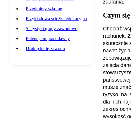
zaufania.
Przedmioty szkolne
Czym się
Przykładowa ścieżka edukacyjna
Chociaż wsp
Statystyki grupy zawodowej
rachunek. Z
Potencjalni pracodawcy
skutecznie 
Drukuj kartę zawodu
nawet życia
zobowiązuje
zajścia dane
stowarzysze
państwowej,
muszę znać 
ryzyko, na 
dla nich na
zakres ochr
wysokość od