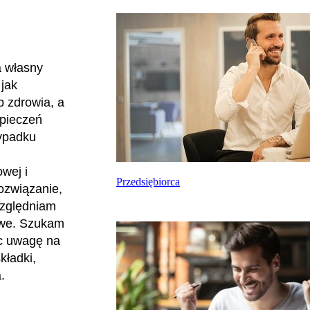
a własny
jak
b zdrowia, a
zpieczeń
zypadku
wej i
Przedsiębiorca
ozwiązanie,
względniam
sowe. Szukam
ąc uwagę na
kładki,
a.