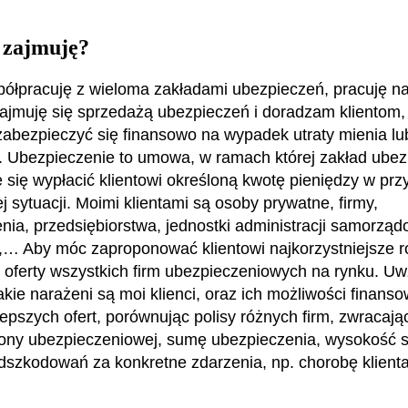
 zajmuję?
ółpracuję z wieloma zakładami ubezpieczeń, pracuję n
ajmuję się sprzedażą ubezpieczeń i doradzam klientom, 
zabezpieczyć się finansowo na wypadek utraty mienia lu
. Ubezpieczenie to umowa, w ramach której zakład ube
 się wypłacić klientowi określoną kwotę pieniędzy w pr
j sytuacji. Moimi klientami są osoby prywatne, firmy,
nia, przedsiębiorstwa, jednostki administracji samorządo
… Aby móc zaproponować klientowi najkorzystniejsze r
oferty wszystkich firm ubezpieczeniowych na rynku. U
jakie narażeni są moi klienci, oraz ich możliwości finan
jlepszych ofert, porównując polisy różnych firm, zwracaj
ony ubezpieczeniowej, sumę ubezpieczenia, wysokość s
szkodowań za konkretne zdarzenia, np. chorobę klient