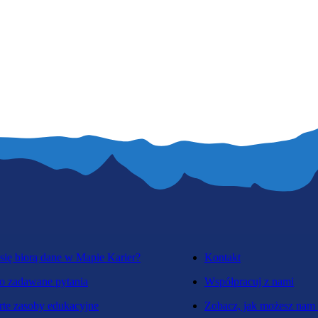
się biorą dane w Mapie Karier?
Kontakt
o zadawane pytania
Współpracuj z nami
te zasoby edukacyjne
Zobacz, jak możesz nam