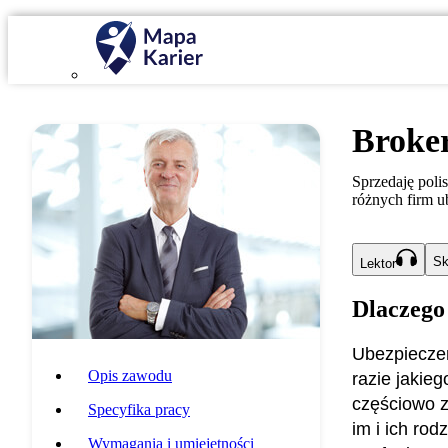
Broke
Sprzedaję poli
różnych firm 
Sk
Lektor
Dlaczego
Ubezpieczen
Opis zawodu
razie jakie
częściowo z
Specyfika pracy
im i ich rod
Wymagania i umiejętności