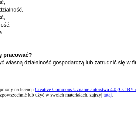
ść,
zialność,
ć,
ność,
a.
ę pracować?
ć własną działalność gospodarczą lub zatrudnić się w fi
pniony na licencji
Creative Commons Uznanie autorstwa 4.0 (CC BY 4
ozpowszechnić lub użyć w swoich materiałach, zajrzyj
tutaj
.