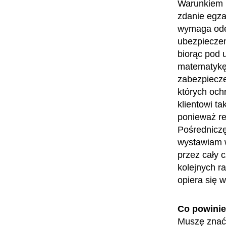
Warunkiem 
zdanie egza
wymaga ode
ubezpieczen
biorąc pod 
matematykę.
zabezpiecze
których och
klientowi ta
ponieważ re
Pośredniczę
wystawiam w
przez cały 
kolejnych r
opiera się 
Co powini
Muszę znać 