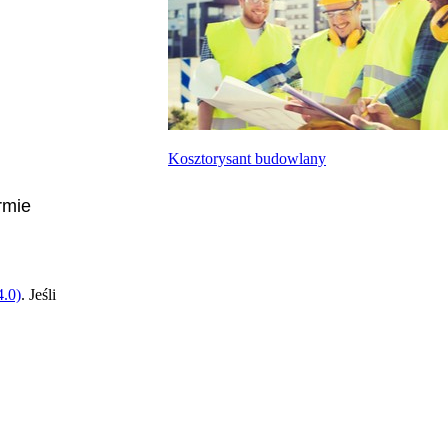
Kosztorysant budowlany
rmie
.0)
. Jeśli