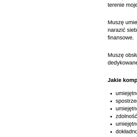
terenie mo
Muszę umieć
narazić sie
finansowe.
Muszę obsłu
dedykowane 
Jakie komp
umiejętn
spostrz
umiejętn
zdolność
umiejętn
dokładn