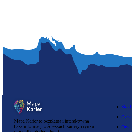
Skąd 
Częst
Mapa Karier to bezpłatna i interaktywna
baza informacji o ścieżkach kariery i rynku
Otwar
pracy dla młodych ludzi.