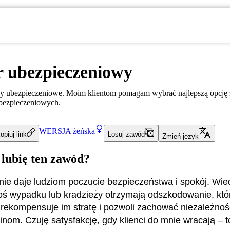
r ubezpieczeniowy
sy ubezpieczeniowe. Moim klientom pomagam wybrać najlepszą opcję s
ubezpieczeniowych.
WERSJA
żeńska
opiuj link
Losuj zawód
Zmień język
 lubię ten zawód?
ie daje ludziom poczucie bezpieczeństwa i spokój. Wie
goś wypadku lub kradzieży otrzymają odszkodowanie, któ
rekompensuje im stratę i pozwoli zachować niezależno
zinom. Czuję satysfakcję, gdy klienci do mnie wracają – 