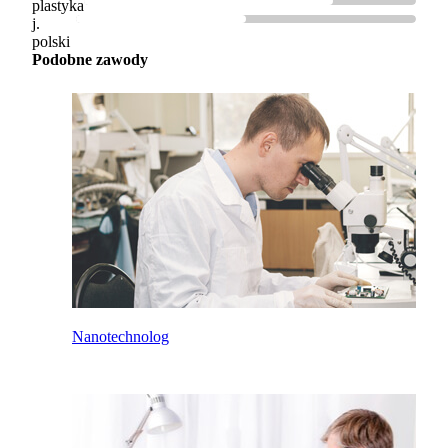
plastyka
j.
polski
Podobne zawody
Nanotechnolog