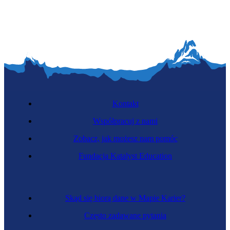
Kontakt
Współpracuj z nami
Zobacz, jak możesz nam pomóc
Fundacja Katalyst Education
Skąd się biorą dane w Mapie Karier?
Często zadawane pytania