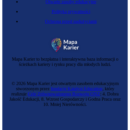
Otwarte zasoby edukacyjne
Polityka prywatności
Ochrona przed nadużyciami
Mapa Karier to bezpłatna i interaktywna baza informacji o
ścieżkach kariery i rynku pracy dla młodych ludzi.
© 2026 Mapa Karier jest otwartym zasobem edukacyjnym
stworzonym przez
fundację Katalyst Education
, który
realizuje
Cele Zrównoważonego Rozwoju ONZ
: 4. Dobra
Jakość Edukacji, 8. Wzrost Gospodarczy i Godna Praca oraz
10. Mniej Nierówności.