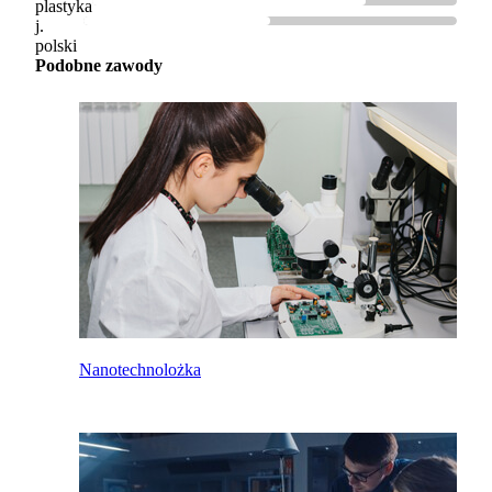
plastyka
j.
polski
Podobne zawody
Nanotechnolożka