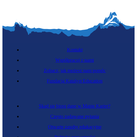
Kontakt
Współpracuj z nami
Zobacz, jak możesz nam pomóc
Fundacja Katalyst Education
Skąd się biorą dane w Mapie Karier?
Często zadawane pytania
Otwarte zasoby edukacyjne