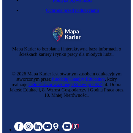
Polityka prywatności
Ochrona przed nadużyciami
Mapa Karier to bezpłatna i interaktywna baza informacji o
ścieżkach kariery i rynku pracy dla młodych ludzi.
© 2026 Mapa Karier jest otwartym zasobem edukacyjnym
stworzonym przez
fundację Katalyst Education
, który
realizuje
Cele Zrównoważonego Rozwoju ONZ
: 4. Dobra
Jakość Edukacji, 8. Wzrost Gospodarczy i Godna Praca oraz
10. Mniej Nierówności.