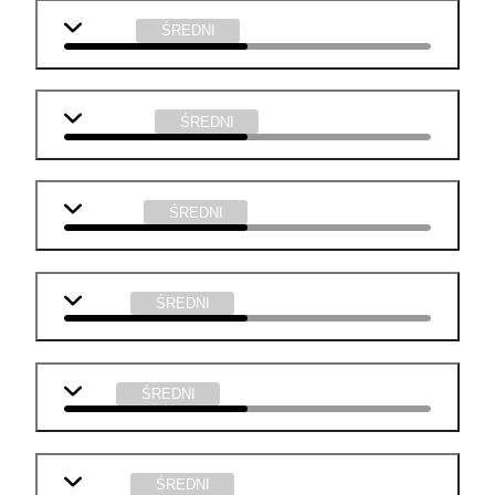
j. polski
ŚREDNI
j. angielski
ŚREDNI
geografia
ŚREDNI
historia
ŚREDNI
WOS
ŚREDNI
chemia
ŚREDNI