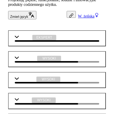
produkty codziennego użytku.
W.
żeńska
Zmień język
technika
EKSPERT
matematyka
WYSOKI
informatyka
WYSOKI
plastyka
WYSOKI