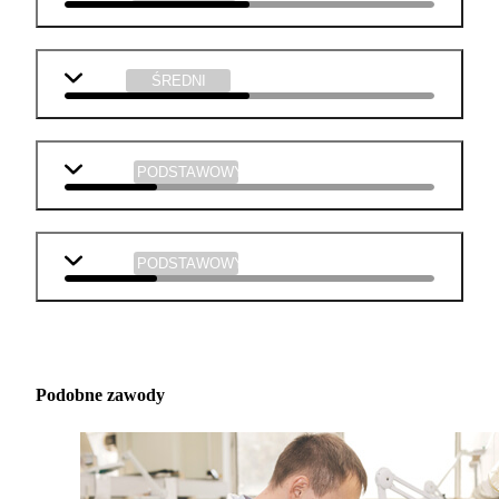
fizyka
ŚREDNI
biologia
PODSTAWOWY
muzyka
PODSTAWOWY
Podobne zawody