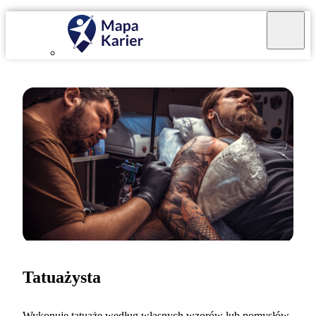
Tatuażysta
Wykonuję tatuaże według własnych wzorów lub pomysłów