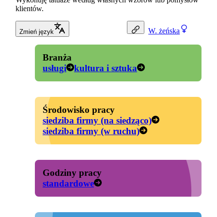
klientów.
W.
żeńska
Zmień język
Branża
usługi
kultura i sztuka
Środowisko pracy
siedziba firmy (na siedząco)
siedziba firmy (w ruchu)
Godziny pracy
standardowe