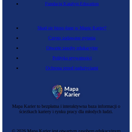
Fryzjer
Fundacja Katalyst Education
Skąd się biorą dane w Mapie Karier?
Często zadawane pytania
Otwarte zasoby edukacyjne
Polityka prywatności
Ochrona przed nadużyciami
Charakteryzator
Mapa Karier to bezpłatna i interaktywna baza informacji o
ścieżkach kariery i rynku pracy dla młodych ludzi.
© 2026 Mapa Karier jest otwartym zasobem edukacyjnym