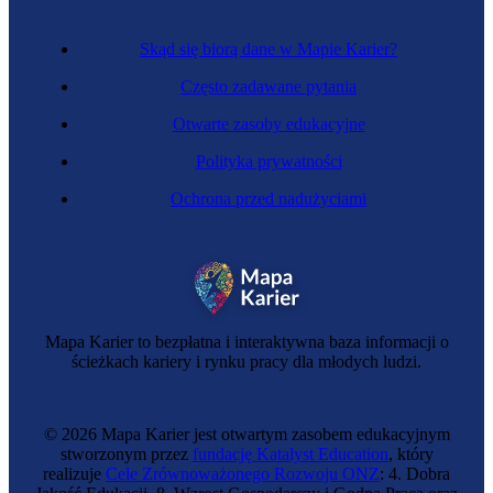
Skąd się biorą dane w Mapie Karier?
Często zadawane pytania
Otwarte zasoby edukacyjne
Polityka prywatności
Ochrona przed nadużyciami
Mapa Karier to bezpłatna i interaktywna baza informacji o
ścieżkach kariery i rynku pracy dla młodych ludzi.
© 2026 Mapa Karier jest otwartym zasobem edukacyjnym
stworzonym przez
fundację Katalyst Education
, który
realizuje
Cele Zrównoważonego Rozwoju ONZ
: 4. Dobra